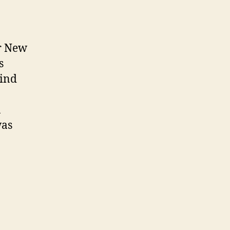
er New
s
sind
n
was