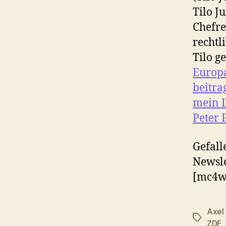
Tilo J
Chefre
rechtl
Tilo g
Europ
beitra
mein I
Peter 
Gefall
Newsle
[mc4w
Axel
Schlagwö
ZDF