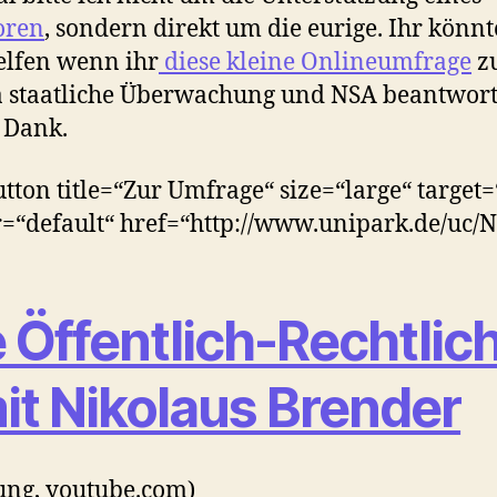
oren
, sondern direkt um die eurige. Ihr könnt
elfen wenn ihr
diese kleine Onlineumfrage
z
staatliche Überwachung und NSA beantwort
 Dank.
tton title=“Zur Umfrage“ size=“large“ target=
r=“default“ href=“http://www.unipark.de/uc/N
e Öffentlich-Rechtlic
it Nikolaus Brender
Jung, youtube.com)