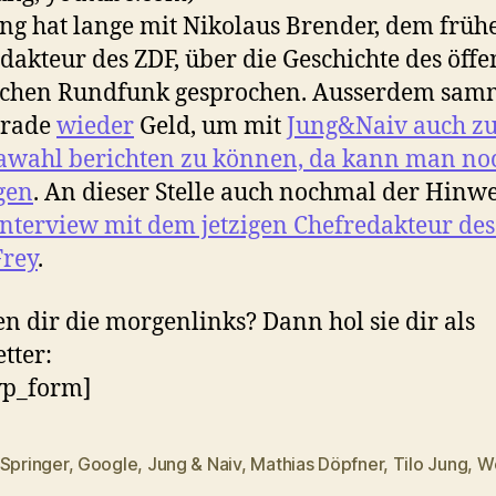
ung hat lange mit Nikolaus Brender, dem früh
dakteur des ZDF, über die Geschichte des öffen
ichen Rundfunk gesprochen. Ausserdem sam
erade
wieder
Geld, um mit
Jung&Naiv auch z
awahl berichten zu können, da kann man no
gen
. An dieser Stelle auch nochmal der Hinwe
nterview mit dem jetzigen Chefredakteur de
Frey
.
en dir die morgenlinks? Dann hol sie dir als
tter:
p_form]
 Springer
,
Google
,
Jung & Naiv
,
Mathias Döpfner
,
Tilo Jung
,
W
rter