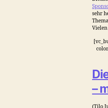
Spons
sehr h
Thema 
Vielen
[vc_bu
colo
Di
– m
(Tilo 