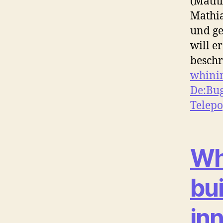
(Mathi
Mathia
und ge
will e
beschr
whinin
De:Bug
Telepo
Wh
bui
in