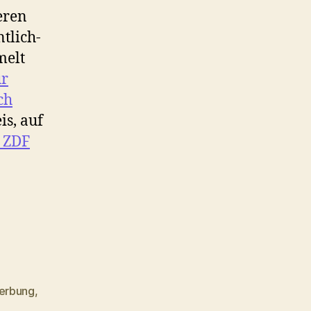
eren
tlich-
melt
ur
ch
is, auf
s ZDF
erbung
,