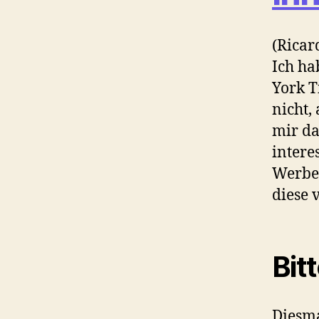
(Ricar
Ich ha
York T
nicht,
mir da
intere
Werbe
diese 
Bit
Diesma