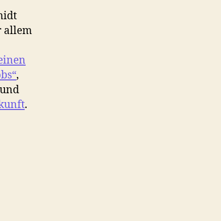
midt
r allem
einen
obs“
,
und
kunft
.