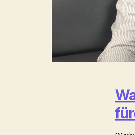
Wa
fü