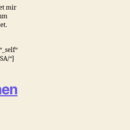
et mir
um
et.
“_self“
SA/“]
hen