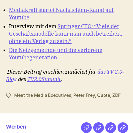
Mediakraft startet Nachrichten-Kanal auf
Youtube
Interview mit dem
Springer CTO: “Viele der
Geschäftsmodelle kann man auch betreiben,
ohne ein Verlag zu sein.”
Die Netzgemeinde und die verlorene
Youtubegeneration
Dieser Beitrag erschien zunächst für
das TV 2.0-
Blog
des
TV2.0Summit
.
Meet the Media Executives
,
Peter Frey
,
Quote
,
ZDF
Schlagwörter
Werben
Netz
Medien
streamlet
Pod