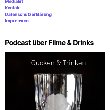
Mediakit
&
Emp
Kontakt
Datenschutzerklärung
Impressum
Podcast über Filme & Drinks