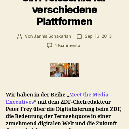
verschiedene
Plattformen
Von
Jannis Schakarian
Sep. 16, 2013
Beitragsautor
Veröffentlichungsdatu
zu
1 Kommentar
ZDF-
Chefredakteur
Peter
Frey:
Statt
Quote
ein
Wir haben in der Reihe „
Meet the Media
Preisschild
Executives
“ mit dem ZDF-Chefredakteur
für
verschiedene
Peter Frey über die Digitalisierung beim ZDF,
Plattformen
die Bedeutung der Fernsehquote in einer
zunehmend digitalen Welt und die Zukunft