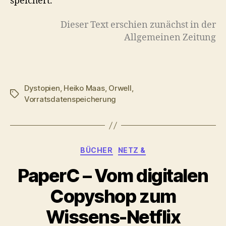
speichert.
Dieser Text erschien zunächst in der
Allgemeinen Zeitung
Dystopien
,
Heiko Maas
,
Orwell
,
Schlagwörter
Vorratsdatenspeicherung
Kategorien
BÜCHER
NETZ &
PaperC – Vom digitalen
Copyshop zum
Wissens-Netflix