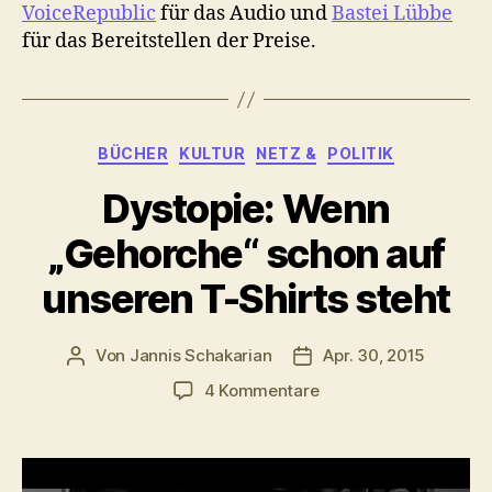
VoiceRepublic
für das Audio und
Bastei Lübbe
für das Bereitstellen der Preise.
Kategorien
BÜCHER
KULTUR
NETZ &
POLITIK
Dystopie: Wenn
„Gehorche“ schon auf
unseren T-Shirts steht
Von
Jannis Schakarian
Apr. 30, 2015
Beitragsautor
Veröffentlichungsdatu
zu
4 Kommentare
Dystopie:
Wenn
„Gehorche“
schon