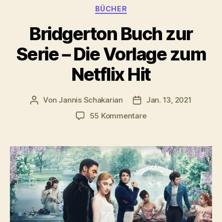
Kategorien
BÜCHER
Bridgerton Buch zur
Serie – Die Vorlage zum
Netflix Hit
Von
Jannis Schakarian
Jan. 13, 2021
Beitragsautor
Veröffentlichungsdatu
zu
55 Kommentare
Bridgerton
Buch
zur
Serie
–
Die
Vorlage
zum
Netflix