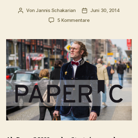
Von
Jannis Schakarian
Juni 30, 2014
Beitragsautor
Veröffentlichungsdatum
zu
5 Kommentare
PaperC
–
Vom
digitalen
Copyshop
zum
Wissens-
Netflix