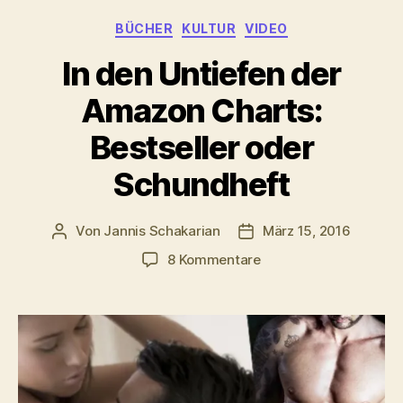
Kategorien
BÜCHER
KULTUR
VIDEO
In den Untiefen der
Amazon Charts:
Bestseller oder
Schundheft
Von
Jannis Schakarian
März 15, 2016
Beitragsautor
Veröffentlichungsdatum
zu
8 Kommentare
In
den
Untiefen
der
Amazon
Charts:
Bestseller