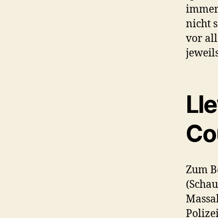
immer 
nicht 
vor al
jeweils
Ll
Co
Zum Be
(Schaus
Massak
Polize