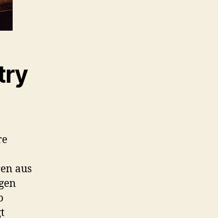
try
re
ren aus
gen
o
t