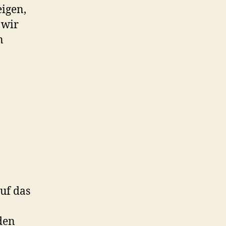
eigen,
 wir
n
auf das
 den