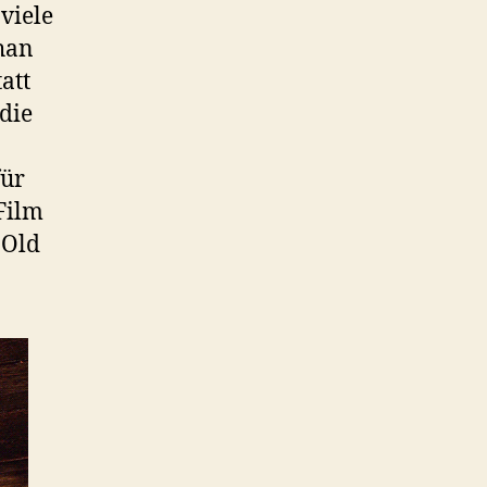
viele
than
att
die
für
Film
 Old