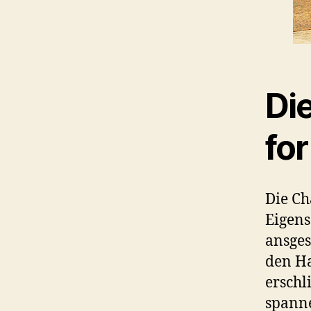
Die
for
Die Ch
Eigens
ansges
den H
erschl
spanne