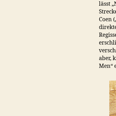
lässt 
Streck
Coen (
direkt
Regiss
erschl
versch
aber, 
Men“ e