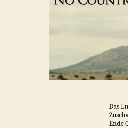
Das En
Zuscha
Ende C