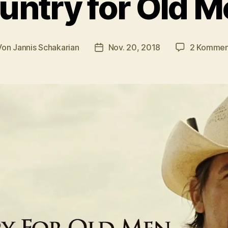
untry for Old M
Von
Jannis Schakarian
Nov. 20, 2018
2 Kommen
tragsautor
Veröffentlichungsdatum