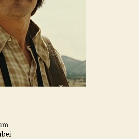
 am
abei