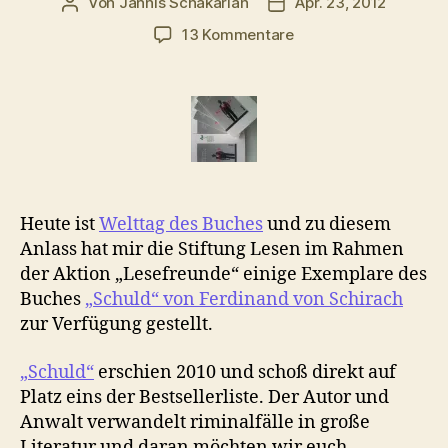
Von
Jannis Schakarian
Apr. 23, 2012
Beitragsautor
Veröffentlichungsdatu
zu
13 Kommentare
Verlosung:
5x
Ferdinand
von
Schirach
„Schuld“
Heute ist
Welttag des Buches
und zu diesem
Anlass hat mir die Stiftung Lesen im Rahmen
der Aktion „Lesefreunde“ einige Exemplare des
Buches
„Schuld“ von Ferdinand von Schirach
zur Verfügung gestellt.
„Schuld“
erschien 2010 und schoß direkt auf
Platz eins der Bestsellerliste. Der Autor und
Anwalt verwandelt riminalfälle in große
Literatur und daran möchten wir euch