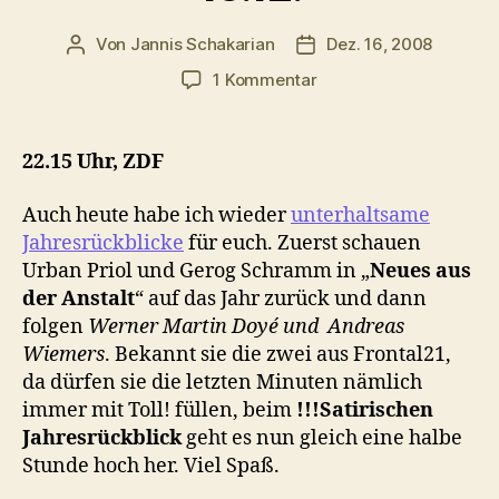
Von
Jannis Schakarian
Dez. 16, 2008
Beitragsautor
Veröffentlichungsdatu
zu
1 Kommentar
TV
Tipp
für
22.15 Uhr, ZDF
Dienstag,
16.12.
Auch heute habe ich wieder
unterhaltsame
Jahresrückblicke
für euch. Zuerst schauen
Urban Priol und Gerog Schramm in „
Neues aus
der Anstalt
“ auf das Jahr zurück und dann
folgen
Werner Martin Doyé und Andreas
Wiemers
. Bekannt sie die zwei aus Frontal21,
da dürfen sie die letzten Minuten nämlich
immer mit Toll! füllen, beim
!!!Satirischen
Jahresrückblick
geht es nun gleich eine halbe
Stunde hoch her. Viel Spaß.