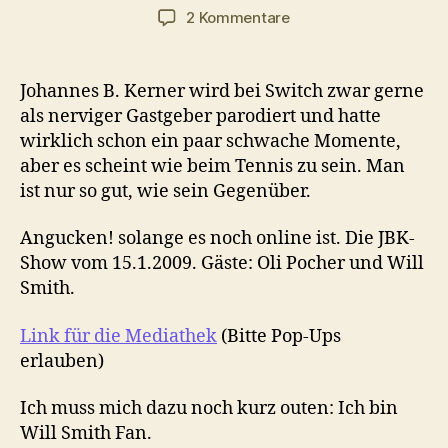
zu
2 Kommentare
Smith
und
Pocher
Johannes B. Kerner wird bei Switch zwar gerne
als nerviger Gastgeber parodiert und hatte
wirklich schon ein paar schwache Momente,
aber es scheint wie beim Tennis zu sein. Man
ist nur so gut, wie sein Gegenüber.
Angucken! solange es noch online ist. Die JBK-
Show vom 15.1.2009. Gäste: Oli Pocher und Will
Smith.
Link für die Mediathek
(Bitte Pop-Ups
erlauben)
Ich muss mich dazu noch kurz outen: Ich bin
Will Smith Fan.