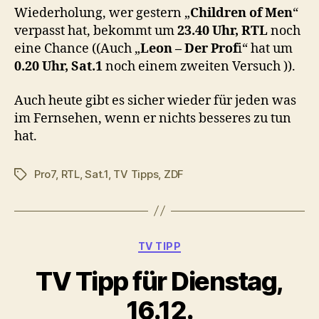
Wiederholung, wer gestern „
Children of Men
“
verpasst hat, bekommt um
23.40 Uhr, RTL
noch
eine Chance ((Auch „
Leon – Der Prof
i“ hat um
0.20 Uhr, Sat.1
noch einem zweiten Versuch )).
Auch heute gibt es sicher wieder für jeden was
im Fernsehen, wenn er nichts besseres zu tun
hat.
Pro7
,
RTL
,
Sat.1
,
TV Tipps
,
ZDF
Schlagwörter
Kategorien
TV TIPP
TV Tipp für Dienstag,
16.12.