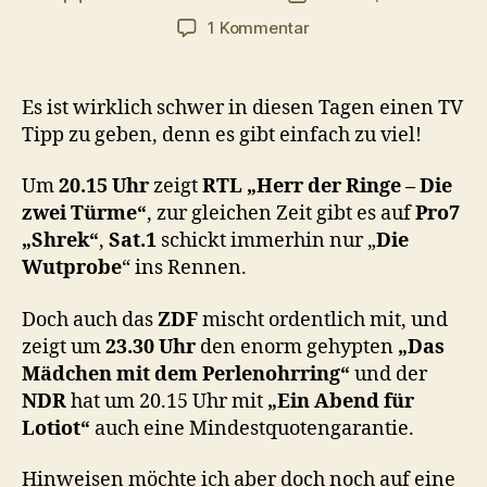
zu
1 Kommentar
TV
Tipps
für
Es ist wirklich schwer in diesen Tagen einen TV
Freitag,
Tipp zu geben, denn es gibt einfach zu viel!
26.12.
Um
20.15 Uhr
zeigt
RTL
„Herr der Ringe – Die
zwei Türme“
, zur gleichen Zeit gibt es auf
Pro7
„Shrek“
,
Sat.1
schickt immerhin nur „
Die
Wutprobe
“ ins Rennen.
Doch auch das
ZDF
mischt ordentlich mit, und
zeigt um
23.30 Uhr
den enorm gehypten
„Das
Mädchen mit dem Perlenohrring“
und der
NDR
hat um 20.15 Uhr mit
„Ein Abend für
Lotiot“
auch eine Mindestquotengarantie.
Hinweisen möchte ich aber doch noch auf eine