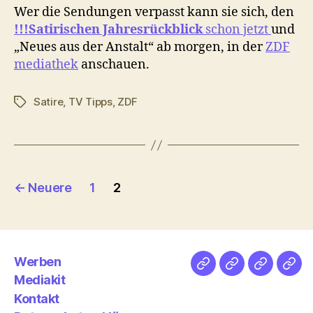
Wer die Sendungen verpasst kann sie sich, den
!!!Satirischen Jahresrückblick
schon jetzt
und
„Neues aus der Anstalt“ ab morgen, in der
ZDF
mediathek
anschauen.
Satire
,
TV Tipps
,
ZDF
Schlagwörter
Seitennummerierung
←
Neuere
1
2
der
Beiträge
Werben
Netz
Medien
streamlet
Pod
Mediakit
&
Emp
Kontakt