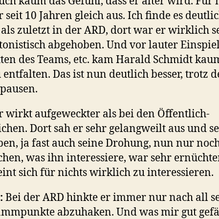
uch kaum das Gefühl, dass er älter wird. Für
r seit 10 Jahren gleich aus. Ich finde es deutli
 als zuletzt in der ARD, dort war er wirklich s
etonistisch abgehoben. Und vor lauter Einspie
tten des Teams, etc. kam Harald Schmidt kau
 entfalten. Das ist nun deutlich besser, trotz d
pausen.
Er wirkt aufgeweckter als bei den Öffentlich-
ichen. Dort sah er sehr gelangweilt aus und s
en, ja fast auch seine Drohung, nun nur noc
hen, was ihn interessiere, war sehr ernüchte
eint sich für nichts wirklich zu interessieren.
:
Bei der ARD hinkte er immer nur nach all s
mmpunkte abzuhaken. Und was mir gut gefäl