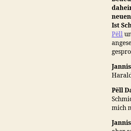
dahei
neuen
Ist S
Pëll
u
angese
gespro
Janni
Haral
Pëll D
Schmidt
mich n
Jannis