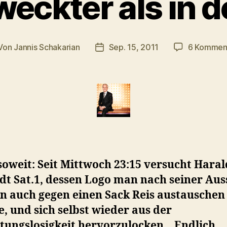
eckter als in 
Von
Jannis Schakarian
Sep. 15, 2011
6 Kommen
tragsautor
Veröffentlichungsdatum
 soweit: Seit Mittwoch 23:15 versucht Haral
dt Sat.1, dessen Logo man nach seiner Aus
rn auch gegen einen Sack Reis austauschen
, und sich selbst wieder aus der
tungslosigkeit hervorzulocken. „Endlich