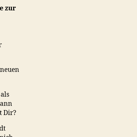
e zur
r
r neuen
 als
 kann
t Dir?
dt