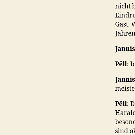
nicht 
Eindru
Gast. 
Jahren
Jannis
P
ëll
: 
Jannis
meiste
P
ëll
: 
Harald
besond
sind o