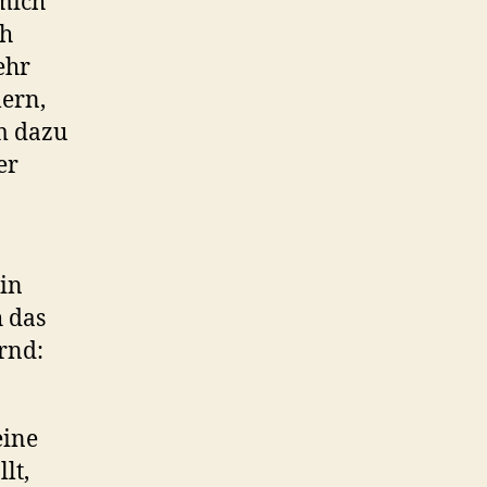
 mich
ch
ehr
lern,
m dazu
er
ein
h das
rnd:
eine
lt,