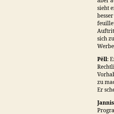
aber a
sieht e
besser
feuill
Auftri
sich zu
Werbe
Pëll
: 
Rechtl
Vorhab
zu mac
Er sch
Jannis
Progra