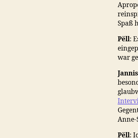
Apropo
reinsp
Spaß h
P
ëll
: 
eingep
war ge
Jannis
besond
glaubw
Interv
Gegent
Anne-S
P
ëll
: 