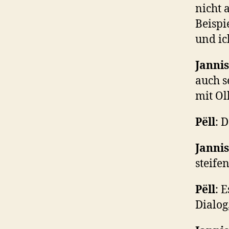
nicht 
Beispi
und ic
Jannis
auch s
mit Oll
P
ëll
: 
Jannis
steife
P
ëll
: 
Dialog