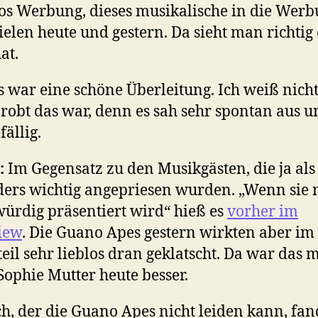
s Werbung, dieses musikalische in die Wer
ielen heute und gestern. Da sieht man richtig 
at.
Es war eine schöne Überleitung. Ich weiß nicht
robt das war, denn es sah sehr spontan aus u
fällig.
:
Im Gegensatz zu den Musikgästen, die ja als
ers wichtig angepriesen wurden. „Wenn sie 
ürdig präsentiert wird“ hieß es
vorher im
iew
. Die Guano Apes gestern wirkten aber im
eil sehr lieblos dran geklatscht. Da war das m
ophie Mutter heute besser.
Ich, der die Guano Apes nicht leiden kann, fan