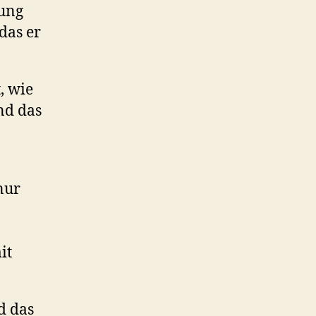
bung
das er
, wie
nd das
nur
it
d das