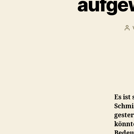
aufgew
Bei
Es ist
Schmi
geste
könnte
Bedeu