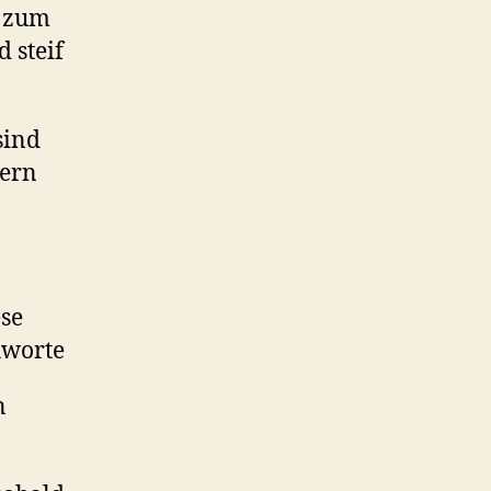
n zum
 steif
sind
tern
se
hworte
n