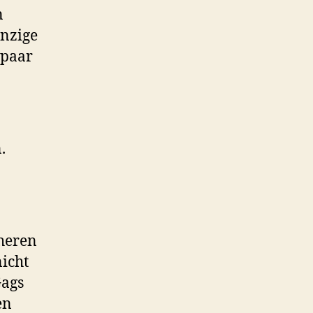
n
inzige
 paar
.
üheren
icht
Gags
en