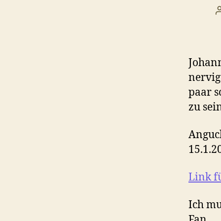
Johann
nervig
paar s
zu sei
Anguck
15.1.2
Link f
Ich mu
Fan.