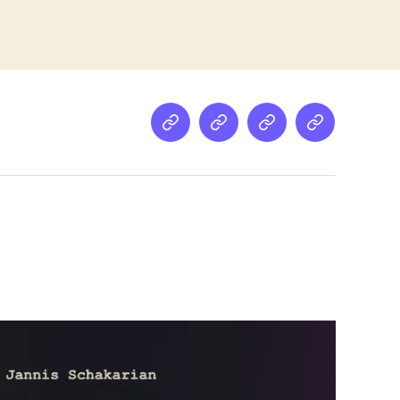
Netz
Medien
streamletter
Podcast
&
Empfehlung