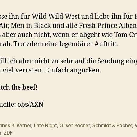
sse ihn für Wild Wild West und liebe ihn für 
 Air, Men in Black und alle Fresh Prince Alben
 aber auch nicht, wenn er abgeht wie Tom Cr
rah. Trotzdem eine legendärer Auftritt.
ll ich aber nicht zu sehr auf die Sendung ei
 viel verraten. Einfach angucken.
tch the beef!
uelle: obs/AXN
nnes B. Kerner
,
Late Night
,
Oliver Pocher
,
Schmidt & Pocher
,
W
rter
h
,
ZDF