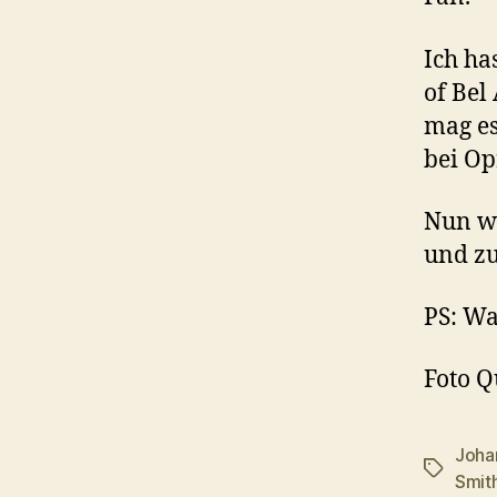
Ich ha
of Bel
mag es
bei Op
Nun wi
und zu
PS: Wa
Foto Q
Joha
Schlagwö
Smit