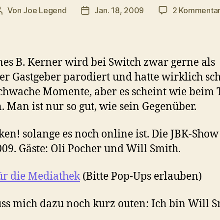
Von
Joe Legend
Jan. 18, 2009
2 Kommenta
Beitragsautor
Veröffentlichungsdatum
es B. Kerner wird bei Switch zwar gerne als
er Gastgeber parodiert und hatte wirklich sc
chwache Momente, aber es scheint wie beim 
n. Man ist nur so gut, wie sein Gegenüber.
en! solange es noch online ist. Die JBK-Sho
009. Gäste: Oli Pocher und Will Smith.
ür die Mediathek
(Bitte Pop-Ups erlauben)
ss mich dazu noch kurz outen: Ich bin Will S