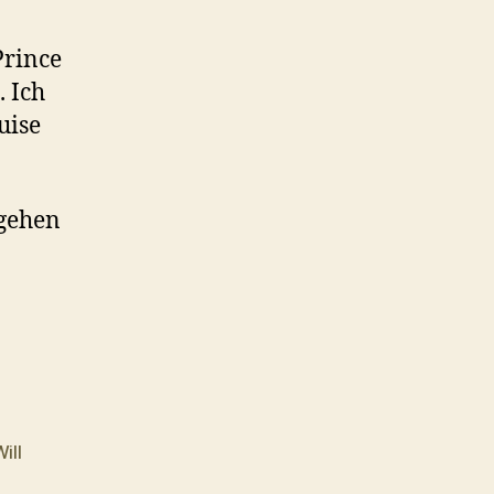
Prince
. Ich
uise
ngehen
ill