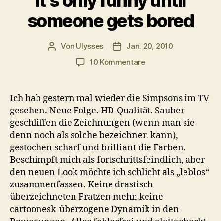
It’s only funny until
someone gets bored
Von
Ulysses
Jan. 20, 2010
Beitragsautor
Veröffentlichungsdatum
zu
10 Kommentare
It’s
only
funny
Ich hab gestern mal wieder die Simpsons im TV
until
gesehen. Neue Folge. HD-Qualität. Sauber
someone
geschliffen die Zeichnungen (wenn man sie
gets
denn noch als solche bezeichnen kann),
bored
gestochen scharf und brilliant die Farben.
Beschimpft mich als fortschrittsfeindlich, aber
den neuen Look möchte ich schlicht als „leblos“
zusammenfassen. Keine drastisch
überzeichneten Fratzen mehr, keine
cartoonesk-überzogene Dynamik in den