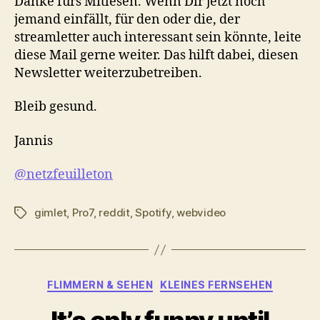
Danke fürs Mitlesen. Wenn Dir jetzt noch
jemand einfällt, für den oder die, der
streamletter auch interessant sein könnte, leite
diese Mail gerne weiter. Das hilft dabei, diesen
Newsletter weiterzubetreiben.
Bleib gesund.
Jannis
@netzfeuilleton
gimlet
,
Pro7
,
reddit
,
Spotify
,
webvideo
Schlagwörter
Kategorien
FLIMMERN & SEHEN
KLEINES FERNSEHEN