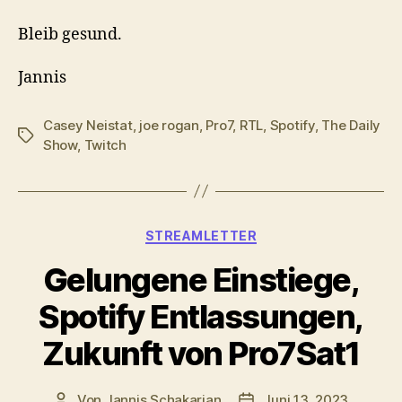
Bleib gesund.
Jannis
Casey Neistat
,
joe rogan
,
Pro7
,
RTL
,
Spotify
,
The Daily
Schlagwörter
Show
,
Twitch
Kategorien
STREAMLETTER
Gelungene Einstiege,
Spotify Entlassungen,
Zukunft von Pro7Sat1
Von
Jannis Schakarian
Juni 13, 2023
Beitragsautor
Veröffentlichungsdatu