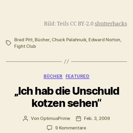
Bild: Teils CC BY-2.0
shutterhacks
Brad Pitt
,
Bücher
,
Chuck Palahnuik
,
Edward Norton
,
Schlagwörter
Fight Club
Kategorien
BÜCHER
FEATURED
„Ich hab die Unschuld
kotzen sehen“
Von
OptimusPrime
Feb. 3, 2009
Beitragsautor
Veröffentlichungsdatum
zu
9 Kommentare