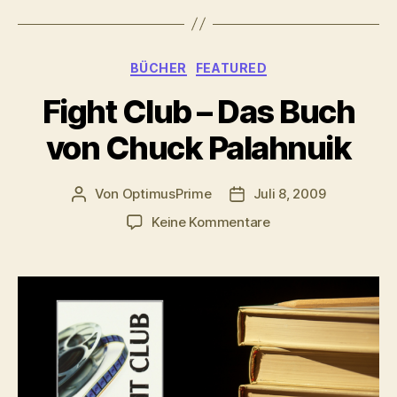
Kategorien
BÜCHER
FEATURED
Fight Club – Das Buch
von Chuck Palahnuik
Von
OptimusPrime
Juli 8, 2009
Beitragsautor
Veröffentlichungsdatum
zu
Keine Kommentare
Fight
Club
–
Das
Buch
von
Chuck
Palahnuik