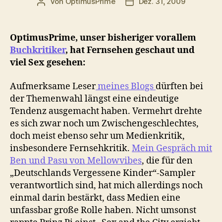
Von
OptimusPrime
Dez. 31, 2009
Beitragsautor
Veröffentlichungsdatum
OptimusPrime, unser bisheriger vorallem
Buchkritiker
, hat Fernsehen geschaut und
viel Sex gesehen:
Aufmerksame Leser
meines Blogs
dürften bei
der Themenwahl längst eine eindeutige
Tendenz ausgemacht haben. Vermehrt drehte
es sich zwar noch um Zwischengeschlechtes,
doch meist ebenso sehr um Medienkritik,
insbesondere Fernsehkritik.
Mein Gespräch mit
Ben und Pasu von Mellowvibes
, die für den
„Deutschlands Vergessene Kinder“-Sampler
verantwortlich sind, hat mich allerdings noch
einmal darin bestärkt, dass Medien eine
unfassbar große Rolle haben. Nicht umsonst