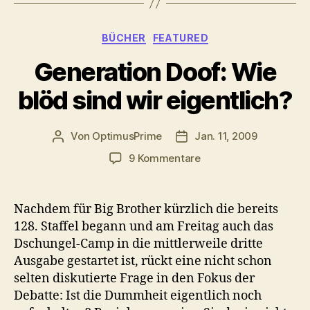
Kategorien
BÜCHER
FEATURED
Generation Doof: Wie
blöd sind wir eigentlich?
Von
OptimusPrime
Jan. 11, 2009
Beitragsautor
Veröffentlichungsdatum
zu
9 Kommentare
Generation
Doof:
Wie
Nachdem für Big Brother kürzlich die bereits
blöd
128. Staffel begann und am Freitag auch das
sind
Dschungel-Camp in die mittlerweile dritte
wir
Ausgabe gestartet ist, rückt eine nicht schon
eigentlich?
selten diskutierte Frage in den Fokus der
Debatte: Ist die Dummheit eigentlich noch