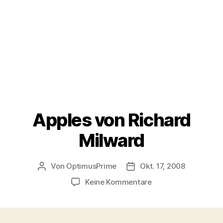
Apples von Richard
Milward
Von
OptimusPrime
Okt. 17, 2008
Beitragsautor
Veröffentlichungsdatum
zu
Keine Kommentare
Apples
von
Richard