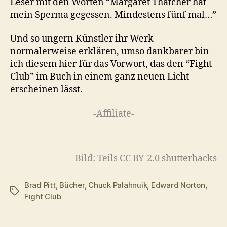
Leser mit den Worten “Margaret Thatcher hat
mein Sperma gegessen. Mindestens fünf mal…”
Und so
ungern
Künstler
ihr
Werk
normalerweise erklären, umso dankbarer bin
ich diesem hier für das Vorwort, das den “Fight
Club” im Buch in einem ganz neuen Licht
erscheinen lässt.
-Affiliate-
Bild: Teils CC BY-2.0
shutterhacks
Brad Pitt
,
Bücher
,
Chuck Palahnuik
,
Edward Norton
,
Schlagwörter
Fight Club