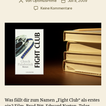
Von
OptimusPrime
Juli 8, 2009
Beitragsautor
Veröffentlichungsdatum
zu
Keine Kommentare
Fight
Club
–
Das
Buch
von
Chuck
Palahnuik
Was fällt dir zum Namen „Fight Club“ als erstes