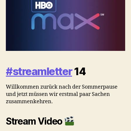
exklusive
Podcasts
bezahlen
und
Facebook
versucht
Watch
am
Leben
zu
#streamletter
14
halten
Willkommen zurück nach der Sommerpause
und jetzt müssen wir erstmal paar Sachen
zusammenkehren.
Stream Video