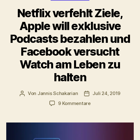
Netflix verfehlt Ziele,
Apple will exklusive
Podcasts bezahlen und
Facebook versucht
Watch am Leben zu
halten
Von
Jannis Schakarian
Juli 24, 2019
Beitragsautor
Veröffentlichungsdatu
zu
9 Kommentare
Netflix
verfehlt
Ziele,
Apple
will