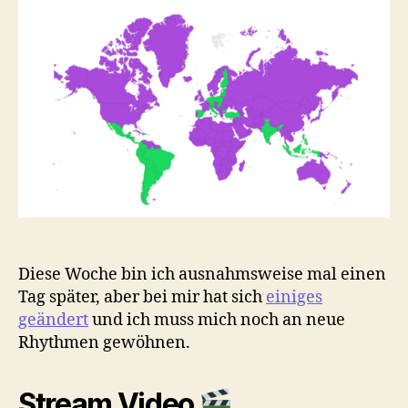
Rückschlag
für
Joyn
Diese Woche bin ich ausnahmsweise mal einen
Tag später, aber bei mir hat sich
einiges
geändert
und ich muss mich noch an neue
Rhythmen gewöhnen.
Stream Video