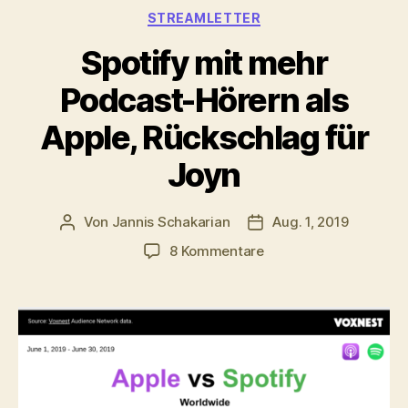
Kategorien
STREAMLETTER
Spotify mit mehr
Podcast-Hörern als
Apple, Rückschlag für
Joyn
Von
Jannis Schakarian
Aug. 1, 2019
Beitragsautor
Veröffentlichungsdatu
zu
8 Kommentare
Spotify
mit
mehr
Podcast-
Hörern
als
Apple,