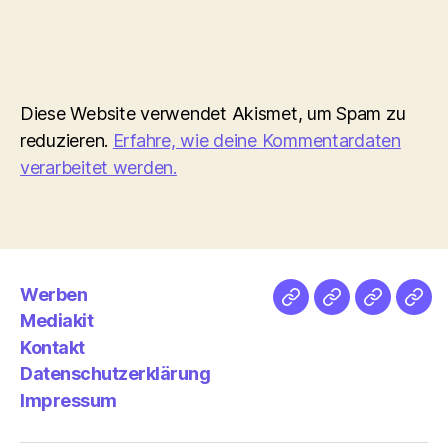
Diese Website verwendet Akismet, um Spam zu
reduzieren.
Erfahre, wie deine Kommentardaten
verarbeitet werden.
Werben
Netz
Medien
streamlet
Pod
Mediakit
&
Emp
Kontakt
Datenschutzerklärung
Impressum