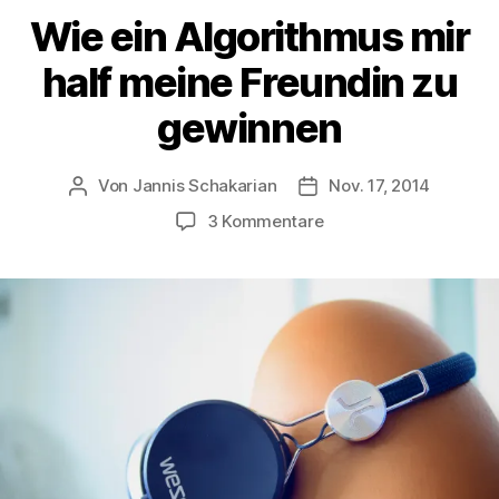
Wie ein Algorithmus mir
half meine Freundin zu
gewinnen
Von
Jannis Schakarian
Nov. 17, 2014
Beitragsautor
Veröffentlichungsdatu
zu
3 Kommentare
Wie
ein
Algorithmus
mir
half
meine
Freundin
zu
gewinnen