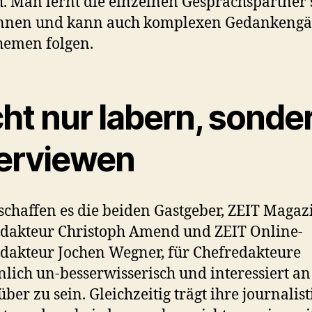
h. Man lernt die einzelnen Gesprächspartner 
ennen und kann auch komplexen Gedankeng
hemen folgen.
ht nur labern, sonde
terviewen
schaffen es die beiden Gastgeber, ZEIT Magaz
dakteur Christoph Amend und ZEIT Online-
dakteur Jochen Wegner, für Chefredakteure
nlich un-besserwisserisch und interessiert a
ber zu sein. Gleichzeitig trägt ihre journalist