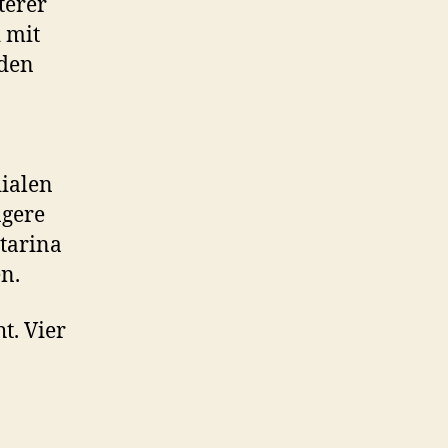
terer
 mit
den
ialen
ngere
tarina
n.
t. Vier