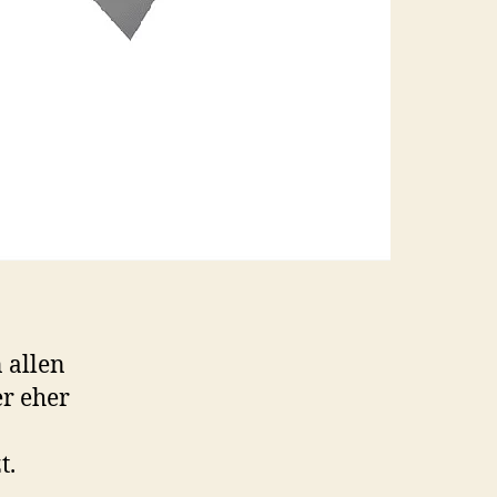
 allen
er eher
t.