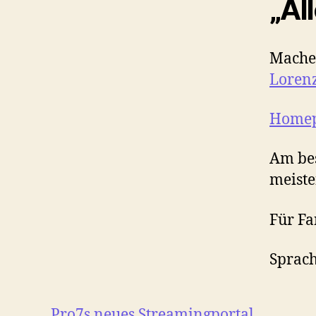
„Al
Macher
Loren
Home
Am bes
meiste
Für Fa
Sprach
Pro7s neues Streamingportal