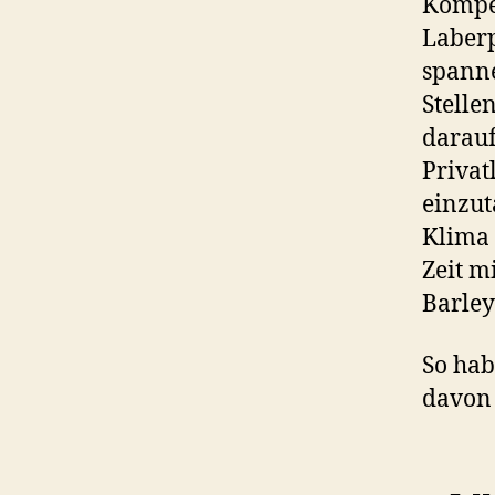
Kompet
Laberp
spann
Stelle
darauf
Privat
einzut
Klima 
Zeit m
Barley
So hab
davon 