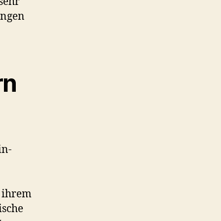
sehr
ängen
rn
in-
n ihrem
ische