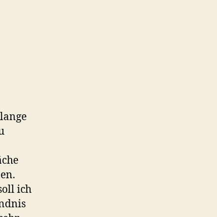
.
 lange
u
äche
ßen.
oll ich
ändnis