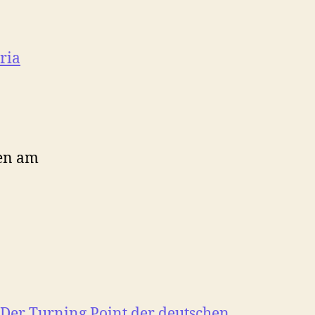
ria
nen am
Der Turning Point der deutschen