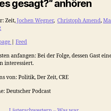
les gesagt?“ anhören
: Zeit,
Jochen Wegner
,
Christoph Amend
,
Ma
z
page
|
Feed
ten anfangen: Bei der Folge, dessen Gast ei
n interessiert.
ns von: Politik, Der Zeit, CRE
e: Deutscher Podcast
Lästerschwestern – Was war