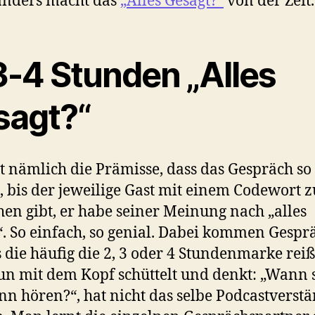
anders macht das
„Alles Gesagt?“
von der Zeit
3-4 Stunden „Alles
sagt?“
st nämlich die Prämisse, dass das Gespräch so
, bis der jeweilige Gast mit einem Codewort z
hen gibt, er habe seiner Meinung nach „alles
“. So einfach, so genial. Dabei kommen Gespr
 die häufig die 2, 3 oder 4 Stundenmarke rei
n mit dem Kopf schüttelt und denkt: „Wann s
nn hören?“, hat nicht das selbe Podcastverst