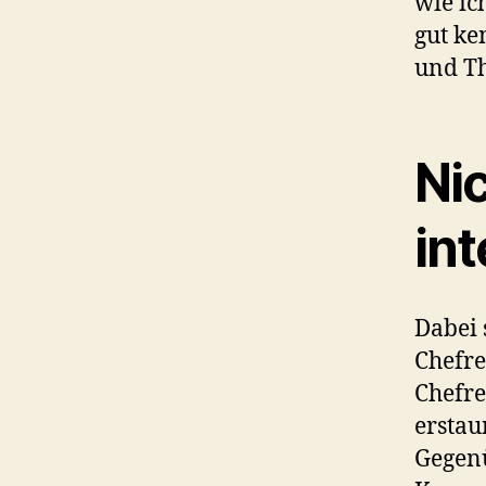
wie ic
gut k
und T
Nic
in
Dabei 
Chefre
Chefre
erstau
Gegenü