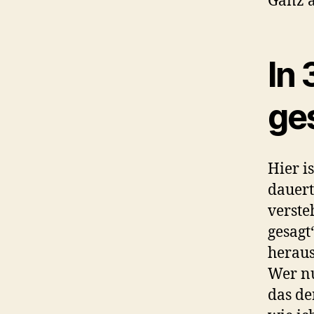
Ganz 
In 
ge
Hier i
dauert
verste
gesagt
heraus
Wer nu
das de