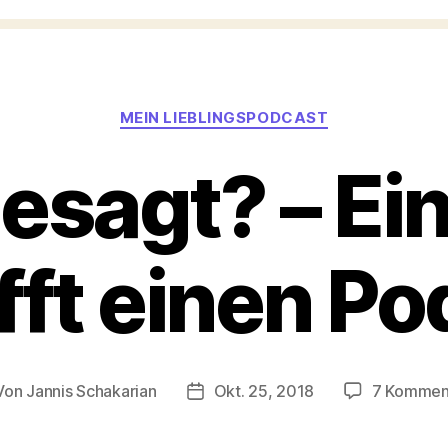
Kategorien
MEIN LIEBLINGSPODCAST
esagt? – Ei
fft einen Po
Von
Jannis Schakarian
Okt. 25, 2018
7 Kommen
tragsautor
Veröffentlichungsdatum