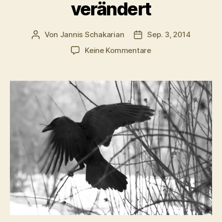
verändert
Von
Jannis Schakarian
Sep. 3, 2014
Beitragsautor
Veröffentlichungsdatu
zu
Keine Kommentare
Wie
das
soziale
Netz
unsere
Art
zu
Trauern
verändert