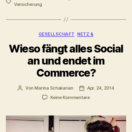
Schlagwörter
Versicherung
Kategorien
GESELLSCHAFT
NETZ &
Wieso fängt alles Social
an und endet im
Commerce?
Von
Marina Schakarian
Apr. 24, 2014
Beitragsautor
Veröffentlichungsdatu
zu
Keine Kommentare
Wieso
fängt
alles
Social
an