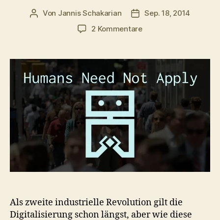
Von
Jannis Schakarian
Sep. 18, 2014
Beitragsautor
Veröffentlichungsdatu
zu
2 Kommentare
Menschliche
Mitarbeit
nicht
benötigt
Als zweite industrielle Revolution gilt die
Digitalisierung schon längst, aber wie diese