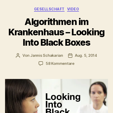
Kategorien
GESELLSCHAFT
VIDEO
Algorithmen im
Krankenhaus – Looking
Into Black Boxes
Von
Jannis Schakarian
Aug. 5, 2014
Beitragsautor
Veröffentlichungsdatu
zu
58 Kommentare
Algorithmen
im
Krankenhaus
–
Looking
Into
Black
Boxes