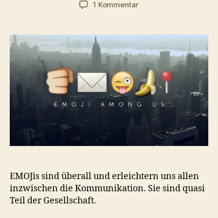
zu
1 Kommentar
EMOJIs
–
Eine
Doku
aus
der
Mitte
der
Gesellschaft
EMOJis sind überall und erleichtern uns allen
inzwischen die Kommunikation. Sie sind quasi
Teil der Gesellschaft.