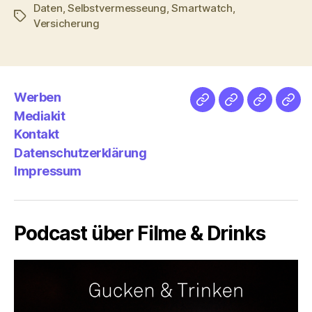
Daten
,
Selbstvermesseung
,
Smartwatch
,
Schlagwörter
Versicherung
Werben
Netz
Medien
streamlet
Pod
Mediakit
&
Emp
Kontakt
Datenschutzerklärung
Impressum
Podcast über Filme & Drinks