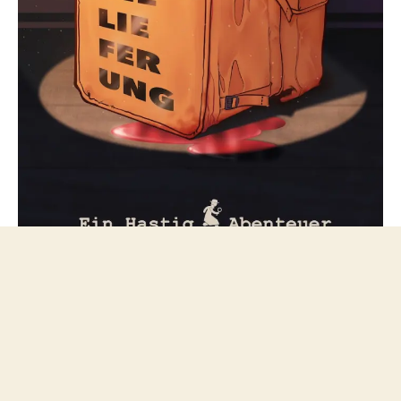
Folge mir bei Mastodon
© 2026
netzfeuilleton.de
Nach oben
↑