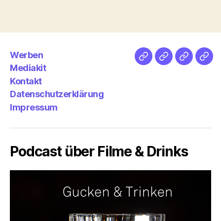
Werben
Netz
Medien
streamlet
Pod
Mediakit
&
Emp
Kontakt
Datenschutzerklärung
Impressum
Podcast über Filme & Drinks