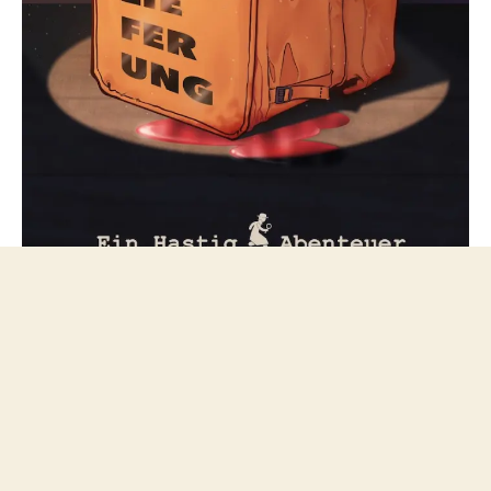
Folge mir bei Mastodon
© 2026
netzfeuilleton.de
Nach oben
↑
Datenschutzerklärung