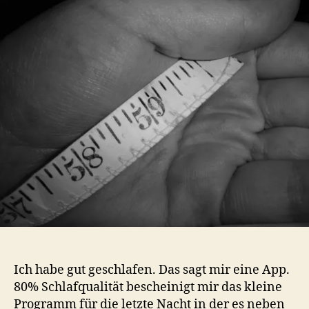
ist
die
Selbstvermessung
Ich habe gut geschlafen. Das sagt mir eine App.
80% Schlafqualität bescheinigt mir das kleine
Programm für die letzte Nacht in der es neben