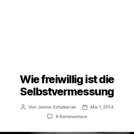
Wie freiwillig ist die
Selbstvermessung
Von
Jannis Schakarian
Mai 1, 2014
Beitragsautor
Veröffentlichungsdat
zu
6 Kommentare
Wie
freiwillig