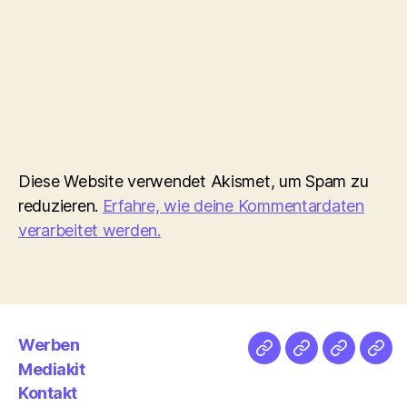
Diese Website verwendet Akismet, um Spam zu
reduzieren.
Erfahre, wie deine Kommentardaten
verarbeitet werden.
Werben
Netz
Medien
streamlet
Pod
Mediakit
&
Emp
Kontakt