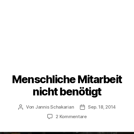
Menschliche Mitarbeit
nicht benötigt
Von
Jannis Schakarian
Sep. 18, 2014
Beitragsautor
Veröffentlichungsdatu
zu
2 Kommentare
Menschliche
Mitarbeit