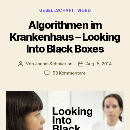
Kategorien
GESELLSCHAFT
VIDEO
Algorithmen im
Krankenhaus – Looking
Into Black Boxes
Von
Jannis Schakarian
Aug. 5, 2014
Beitragsautor
Veröffentlichungsdatu
zu
58 Kommentare
Algorithmen
im
Krankenhaus
–
Looking
Into
Black
Boxes