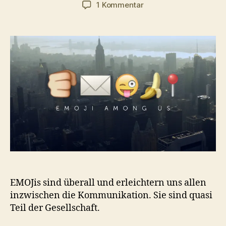
zu
1 Kommentar
EMOJIs
–
Eine
Doku
aus
der
Mitte
der
Gesellschaft
EMOJis sind überall und erleichtern uns allen
inzwischen die Kommunikation. Sie sind quasi
Teil der Gesellschaft.