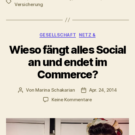
Schlagwörter
Versicherung
Kategorien
GESELLSCHAFT
NETZ &
Wieso fängt alles Social
an und endet im
Commerce?
Von
Marina Schakarian
Apr. 24, 2014
Beitragsautor
Veröffentlichungsdatu
zu
Keine Kommentare
Wieso
fängt
alles
Social
an