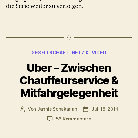
die Serie weiter zu verfolgen.
Kategorien
GESELLSCHAFT
NETZ &
VIDEO
Uber – Zwischen
Chauffeurservice &
Mitfahrgelegenheit
Von
Jannis Schakarian
Juli 18, 2014
Beitragsautor
Veröffentlichungsdatu
zu
56 Kommentare
Uber
–