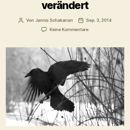
verändert
Von
Jannis Schakarian
Sep. 3, 2014
Beitragsautor
Veröffentlichungsdatu
zu
Keine Kommentare
Wie
das
soziale
Netz
unsere
Art
zu
Trauern
verändert