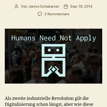
Von
Jannis Schakarian
Sep. 18, 2014
Beitragsautor
Veröffentlichungsdatu
zu
2 Kommentare
Menschliche
Mitarbeit
nicht
benötigt
Als zweite industrielle Revolution gilt die
Digitalisierung schon längst, aber wie diese