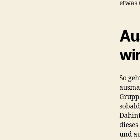
etwas 
Au
wi
So geh
ausmac
Gruppe
sobald
Dahint
dieses
und au