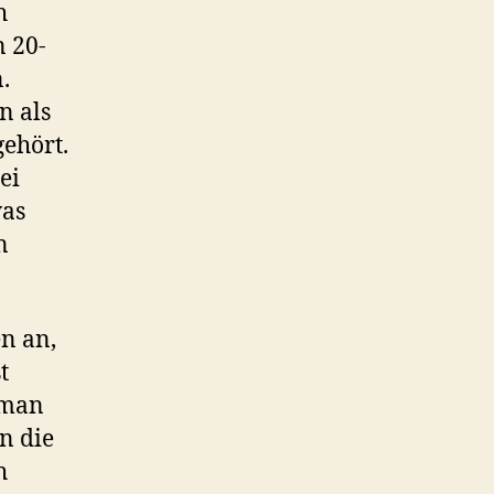
h
n 20-
.
n als
gehört.
ei
was
n
n an,
t
 man
n die
h