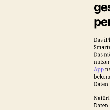
ges
pe
Das iP
Smartw
Das m
nutzen
App
na
bekomm
Daten
Natürl
Daten 