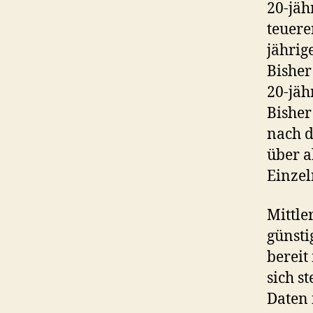
20-jäh
teuerer
jährig
Bisher
20-jäh
Bisher 
nach 
über a
Einzel
Mittle
günsti
bereit
sich s
Daten 