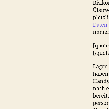
Risiko
Überw
plötzl
Daten
immer
[quote
[/quot
Lagen 
haben 
Handy 
nach e
bereits
persön