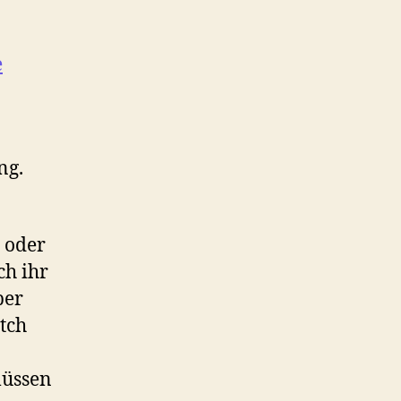
e
ng.
 oder
ch ihr
ber
tch
müssen