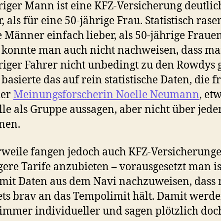
riger Mann ist eine KFZ-Versicherung deutlic
, als für eine 50-jährige Frau. Statistisch rase
e Männer einfach lieber, als 50-jährige Frauen
 konnte man auch nicht nachweisen, dass ma
riger Fahrer nicht unbedingt zu den Rowdys 
basierte das auf rein statistische Daten, die fr
der
Meinungsforscherin Noelle Neumann
, et
lle als Gruppe aussagen, aber nicht über jede
nen.
rweile fangen jedoch auch KFZ-Versicherunge
gere Tarife anzubieten – vorausgesetzt man is
 mit Daten aus dem Navi nachzuweisen, dass
tets brav an das Tempolimit hält. Damit werde
immer individueller und sagen plötzlich doc