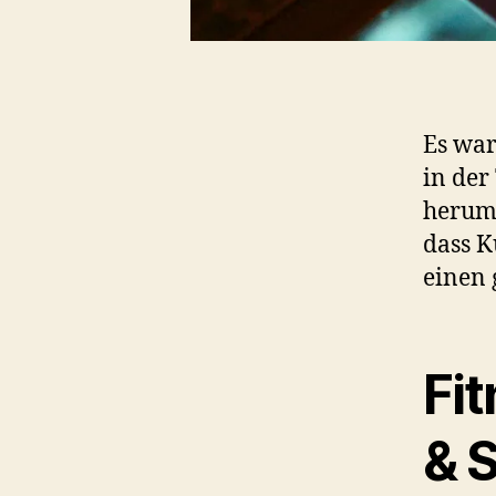
Es war
in de
herumt
dass K
einen 
Fi
& 