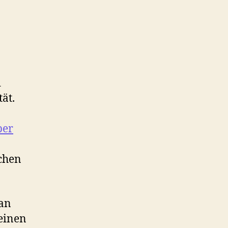
d
ät.
per
ichen
 an
 einen