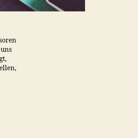
nsoren
 uns
gt,
ellen,