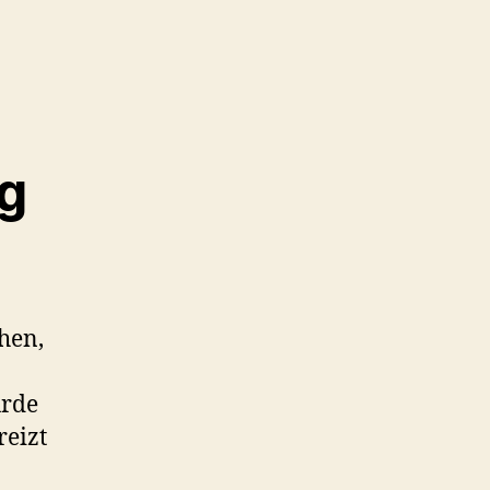
g
hen,
urde
reizt