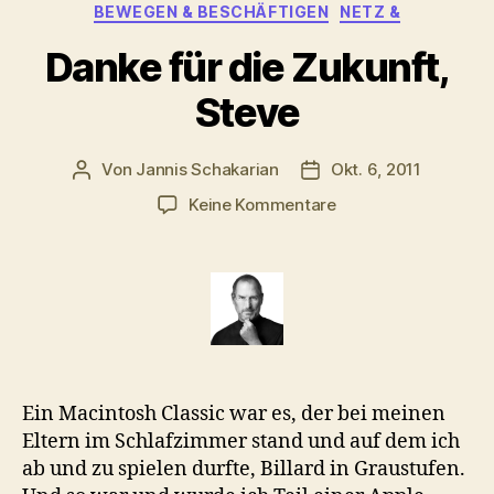
Kategorien
BEWEGEN & BESCHÄFTIGEN
NETZ &
Danke für die Zukunft,
Steve
Von
Jannis Schakarian
Okt. 6, 2011
Beitragsautor
Veröffentlichungsdatu
zu
Keine Kommentare
Danke
für
die
Zukunft,
Steve
Ein Macintosh Classic war es, der bei meinen
Eltern im Schlafzimmer stand und auf dem ich
ab und zu spielen durfte, Billard in Graustufen.