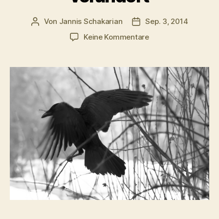
Von
Jannis Schakarian
Sep. 3, 2014
Beitragsautor
Veröffentlichungsdatu
zu
Keine Kommentare
Wie
das
soziale
Netz
unsere
Art
zu
Trauern
verändert