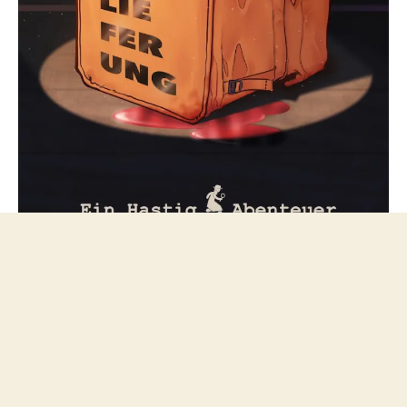
Folge mir bei Mastodon
© 2026
netzfeuilleton.de
Nach oben
↑
Datenschutzerklärung