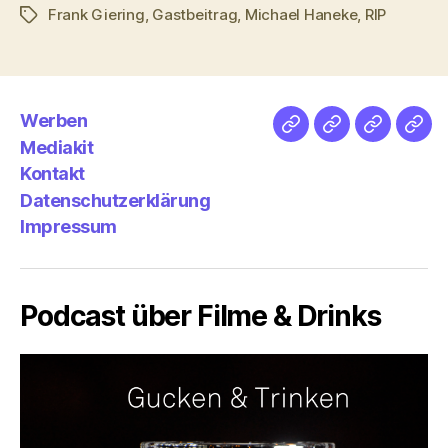
Frank Giering
,
Gastbeitrag
,
Michael Haneke
,
RIP
Schlagwörter
Werben
Netz
Medien
streamlet
Pod
Mediakit
&
Emp
Kontakt
Datenschutzerklärung
Impressum
Podcast über Filme & Drinks