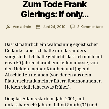
Zum Tode Frank
Gierings: If only…
zu
Von
admin
Juni 24, 2010
3 Kommentare
Beitragsautor
Veröffentlichungsdatum
Zu
To
Fra
Das ist natürlich ein wahnsinnig egoistischer
Gie
Gedanke, aber ich hatte mir das anders
If
vorgestellt. Ich hatte gedacht, dass ich mich mit
onl
etwa 50 Jahren darauf einstellen müsste, von
den Helden meiner Kindheit und Jugend
Abschied zu nehmen (von denen aus dem
Plattenschrank meiner Eltern übernommenen
Helden vielleicht etwas früher).
Douglas Adams starb im Jahr 2001, mit
unfassbaren 49 Jahren. Elliott Smith (34) und