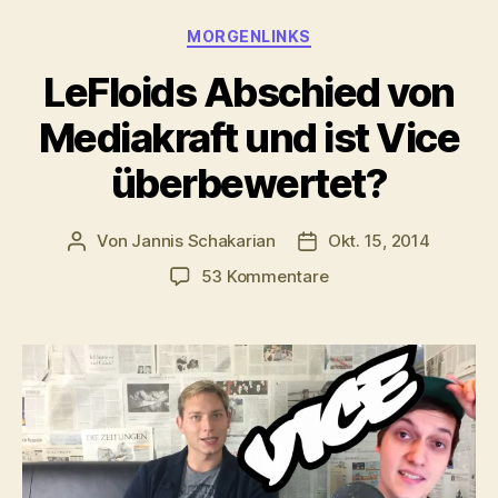
Kategorien
MORGENLINKS
LeFloids Abschied von
Mediakraft und ist Vice
überbewertet?
Von
Jannis Schakarian
Okt. 15, 2014
Beitragsautor
Veröffentlichungsdatu
zu
53 Kommentare
LeFloids
Abschied
von
Mediakraft
und
ist
Vice
überbewertet?