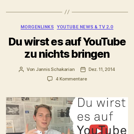
Kategorien
MORGENLINKS
YOUTUBE NEWS & TV 2.0
Du wirst es auf YouTube
zu nichts bringen
Von
Jannis Schakarian
Dez. 11, 2014
Beitragsautor
Veröffentlichungsdatu
zu
4 Kommentare
Du
wirst
es
auf
YouTube
zu
nichts
bringen