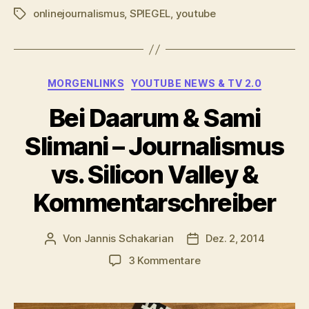
onlinejournalismus
,
SPIEGEL
,
youtube
Schlagwörter
Kategorien
MORGENLINKS
YOUTUBE NEWS & TV 2.0
Bei Daarum & Sami
Slimani – Journalismus
vs. Silicon Valley &
Kommentarschreiber
Von
Jannis Schakarian
Dez. 2, 2014
Beitragsautor
Veröffentlichungsdatu
zu
3 Kommentare
Bei
Daarum
&