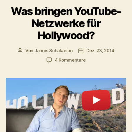
Was bringen YouTube-
Netzwerke für
Hollywood?
Von
Jannis Schakarian
Dez. 23, 2014
Beitragsautor
Veröffentlichungsdatu
zu
4 Kommentare
Was
bringen
YouTube-
Netzwerke
für
Hollywood?