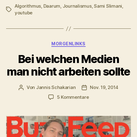
Algorithmus
,
Daarum
,
Journalismus
,
Sami Slimani
,
Schlagwörter
youtube
Kategorien
MORGENLINKS
Bei welchen Medien
man nicht arbeiten sollte
Von
Jannis Schakarian
Nov. 19, 2014
Beitragsautor
Veröffentlichungsdatu
zu
5 Kommentare
Bei
welchen
Medien
man
nicht