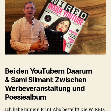
Sami
Slimani
–
Journalismus
vs.
Silicon
Valley
&
Kommentarschreiber
Bei den YouTubern Daarum
& Sami Slimani: Zwischen
Werbeveranstaltung und
Poesiealbum
Ich habe mir ein Print-Abo bestellt! Die WIRED,