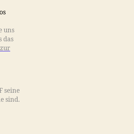
os
e uns
s das
 zur
F seine
e sind.