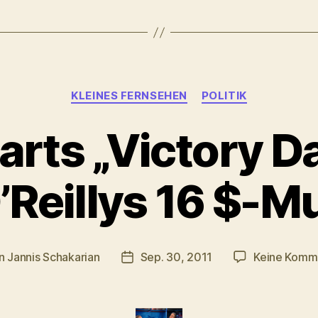
Kategorien
KLEINES FERNSEHEN
POLITIK
arts „Victory D
O’Reillys 16 $-M
n
Jannis Schakarian
Sep. 30, 2011
Keine Komm
agsautor
Veröffentlichungsdatum