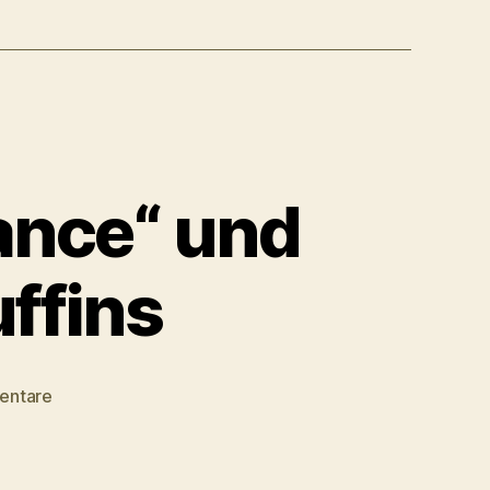
ance“ und
uffins
zu
entare
Jon
Stewarts
„Victory