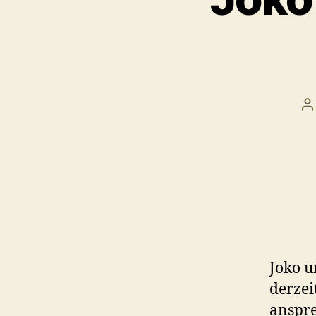
B
Joko 
derzei
anspre