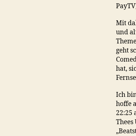
PayTV)
Mit da
und al
Themen
geht s
Comed
hat, s
Ferns
Ich bi
hoffe 
22:25 
Thees
„Beats