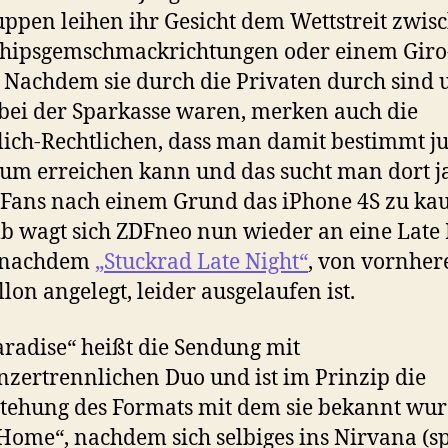
uppen leihen ihr Gesicht dem Wettstreit zwis
Chipsgemschmackrichtungen oder einem Giro
 Nachdem sie durch die Privaten durch sind 
bei der Sparkasse waren, merken auch die
lich-Rechtlichen, dass man damit bestimmt j
um erreichen kann und das sucht man dort j
Fans nach einem Grund das iPhone 4S zu kau
b wagt sich ZDFneo nun wieder an eine Late 
 nachdem
„Stuckrad Late Night“
, von vornhere
llon angelegt, leider ausgelaufen ist.
radise“ heißt die Sendung mit
zertrennlichen Duo und ist im Prinzip die
tehung des Formats mit dem sie bekannt wu
ome“, nachdem sich selbiges ins Nirvana (s