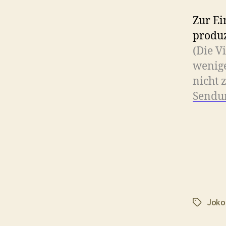
Zur Ei
produz
(Die V
wenige
nicht 
Sendu
Joko
Schlagwö