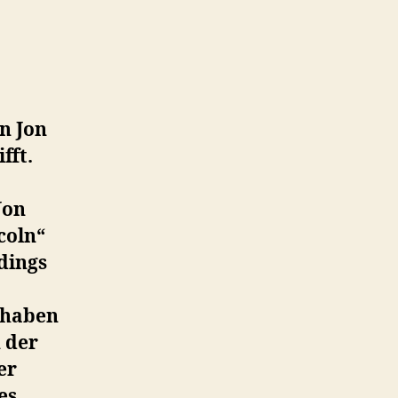
Dance“
und
Bill
O’Reillys
16
$-
n Jon
Muffins
fft.
Jon
coln“
dings
haben
n der
er
es