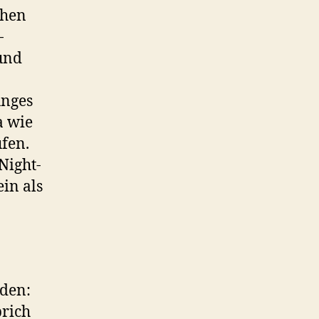
chen
-
und
unges
a wie
fen.
Night-
in als
rden:
prich