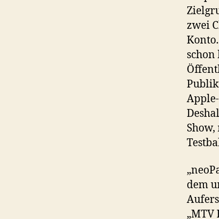
Zielgr
zwei 
Konto.
schon 
Öffent
Publik
Apple-
Deshal
Show,
Testba
„neoPa
dem un
Aufers
„MTV H