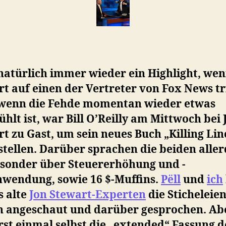
 natürlich immer wieder ein Highlight, wen
t auf einen der Vertreter von Fox News tri
wenn die Fehde momentan wieder etwas
hlt ist, war Bill O’Reilly am Mittwoch bei 
t zu Gast, um sein neues Buch „Killing Lin
tellen. Darüber sprachen die beiden aller
, sonder über Steuererhöhung und -
hwendung, sowie 16 $-Muffins.
Pëll
und
ich
s alte
Jon Stewart-Experten
die Sticheleie
n angeschaut und darüber gesprochen. Ab
rst einmal selbst die „extended“ Fassung d