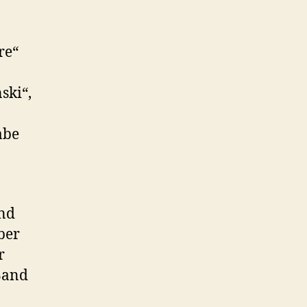
re“
ski“,
abe
und
ber
r
Band