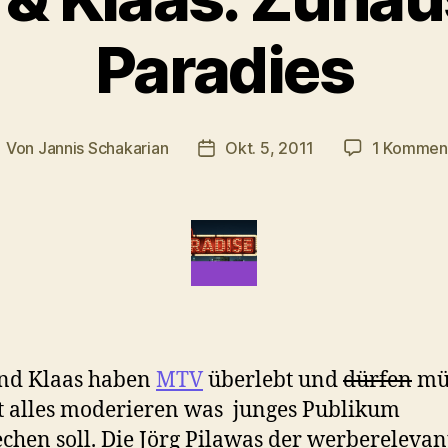
Paradies
Von
Jannis Schakarian
Okt. 5, 2011
1 Kommen
eitragsautor
Veröffentlichungsdatum
und Klaas haben
MTV
überlebt und
dürfen
mü
t alles moderieren was junges Publikum
chen soll. Die Jörg Pilawas der werbereleva