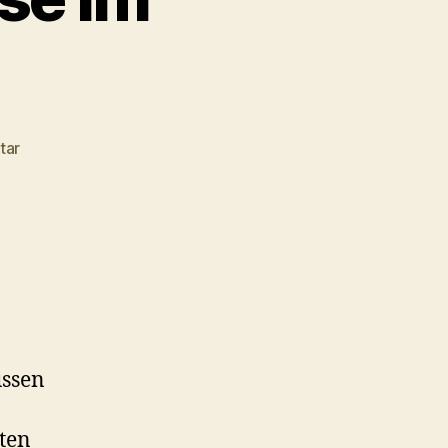
zu
tar
Joko
&
Klaas:
Zuhause
im
Paradies
ssen
nten