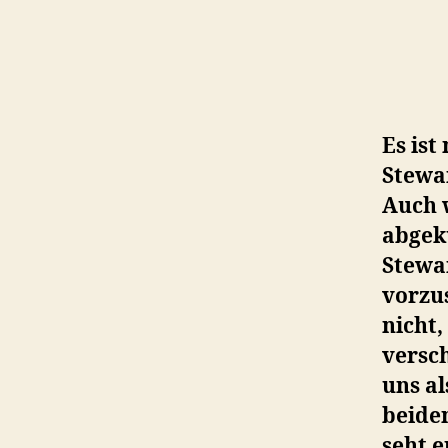
Es ist
Stewar
Auch 
abgekü
Stewar
vorzus
nicht
versc
uns al
beide
seht e