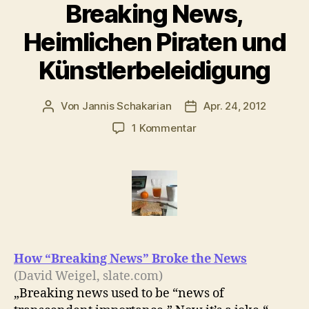
Breaking News,
Heimlichen Piraten und
Künstlerbeleidigung
Von
Jannis Schakarian
Apr. 24, 2012
Beitragsautor
Veröffentlichungsdatu
zu
1 Kommentar
Morgenlinks
mit
Breaking
News,
Heimlichen
Piraten
und
Künstlerbeleidigung
How “Breaking News” Broke the News
(David Weigel, slate.com)
„Breaking news used to be “news of