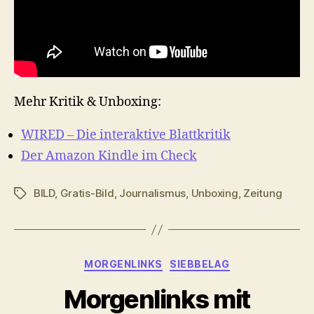
Mehr Kritik & Unboxing:
WIRED – Die interaktive Blattkritik
Der Amazon Kindle im Check
BILD
,
Gratis-Bild
,
Journalismus
,
Unboxing
,
Zeitung
Schlagwörter
Kategorien
MORGENLINKS
SIEBBELAG
Morgenlinks mit