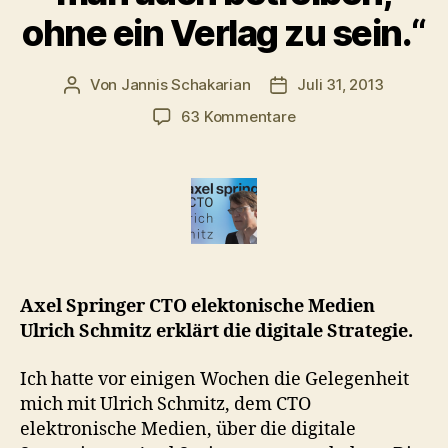
ohne ein Verlag zu sein.“
Von
Jannis Schakarian
Juli 31, 2013
Beitragsautor
Veröffentlichungsdatu
zu
63 Kommentare
Springer
CTO:
„Viele
der
Geschäftsmodelle
kann
man
auch
Axel Springer CTO elektonische Medien
betreiben,
Ulrich Schmitz erklärt die digitale Strategie.
ohne
ein
Ich hatte vor einigen Wochen die Gelegenheit
Verlag
zu
mich mit Ulrich Schmitz, dem CTO
sein.“
elektronische Medien, über die digitale