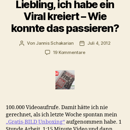
Liebling, ich habe ein
Viral kreiert – Wie
konnte das passieren?
Von
Jannis Schakarian
Juli 4, 2012
Beitragsautor
Veröffentlichungsdatu
zu
19 Kommentare
Liebling,
ich
habe
ein
Viral
kreiert
–
Wie
100.000 Videoaufrufe. Damit hätte ich nie
konnte
gerechnet, als ich letzte Woche spontan mein
das
„Gratis-BILD Unboxing“
aufgenommen habe. 1
passieren?
Stunde Arbeit, 1:15 Minute Video und dann