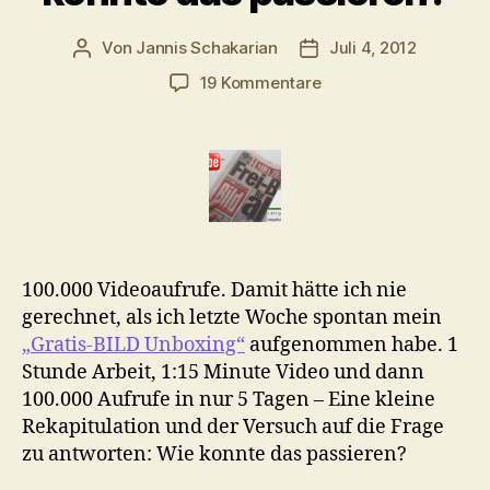
Von
Jannis Schakarian
Juli 4, 2012
Beitragsautor
Veröffentlichungsdatu
zu
19 Kommentare
Liebling,
ich
habe
ein
Viral
kreiert
–
Wie
100.000 Videoaufrufe. Damit hätte ich nie
konnte
gerechnet, als ich letzte Woche spontan mein
das
„Gratis-BILD Unboxing“
aufgenommen habe. 1
passieren?
Stunde Arbeit, 1:15 Minute Video und dann
100.000 Aufrufe in nur 5 Tagen – Eine kleine
Rekapitulation und der Versuch auf die Frage
zu antworten: Wie konnte das passieren?