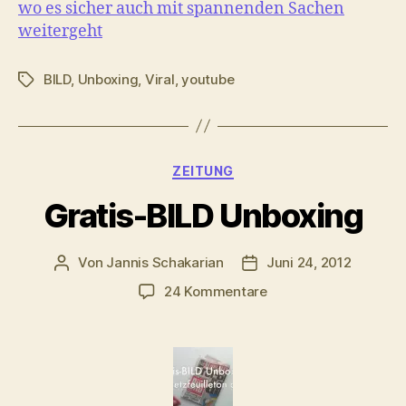
wo es sicher auch mit spannenden Sachen
weitergeht
BILD
,
Unboxing
,
Viral
,
youtube
Schlagwörter
Kategorien
ZEITUNG
Gratis-BILD Unboxing
Von
Jannis Schakarian
Juni 24, 2012
Beitragsautor
Veröffentlichungsdatu
zu
24 Kommentare
Gratis-
BILD
Unboxing