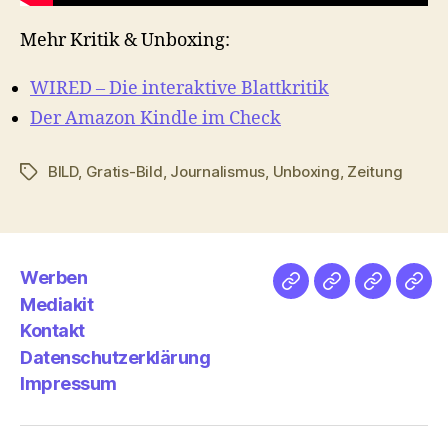
Mehr Kritik & Unboxing:
WIRED – Die interaktive Blattkritik
Der Amazon Kindle im Check
BILD
,
Gratis-Bild
,
Journalismus
,
Unboxing
,
Zeitung
Schlagwörter
Werben
Netz
Medien
streamlet
Pod
Mediakit
&
Emp
Kontakt
Datenschutzerklärung
Impressum