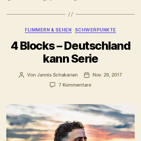
Kategorien
FLIMMERN & SEHEN
SCHWERPUNKTE
4 Blocks – Deutschland
kann Serie
Von
Jannis Schakarian
Nov. 29, 2017
Beitragsautor
Veröffentlichungsdatu
zu
7 Kommentare
4
Blocks
–
Deutschland
kann
Serie