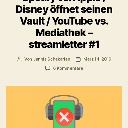
Disney öffnet seinen
Vault / YouTube vs.
Mediathek –
streamletter #1
Von
Jannis Schakarian
März 14, 2019
Beitragsautor
Veröffentlichungsdatum
zu
6 Kommentare
Spotify
vs.
Apple
/
Disney
öffnet
seinen
Vault
/