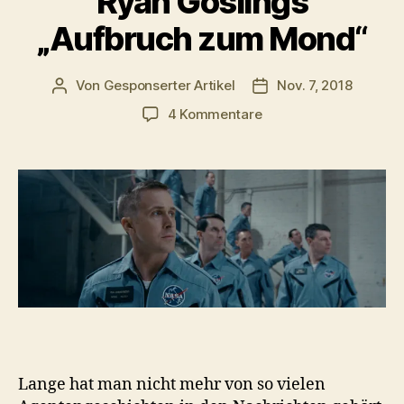
Ryan Goslings
„Aufbruch zum Mond“
Von
Gesponserter Artikel
Nov. 7, 2018
Beitragsautor
Veröffentlichungsdat
zu
4 Kommentare
Ryan
Goslings
„Aufbruch
zum
Mond“
Lange hat man nicht mehr von so vielen