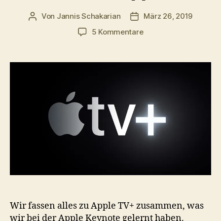
Von
Jannis Schakarian
März 26, 2019
Beitragsautor
Veröffentlichungsdatum
zu
5 Kommentare
Alle
Infos
zu
Apple
TV+
Wir fassen alles zu Apple TV+ zusammen, was
wir bei der Apple Keynote gelernt haben.