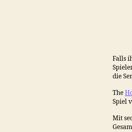
Falls 
Spiele
die Se
The
Ho
Spiel 
Mit se
Gesamt