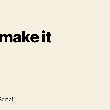
 make it
m
Social“