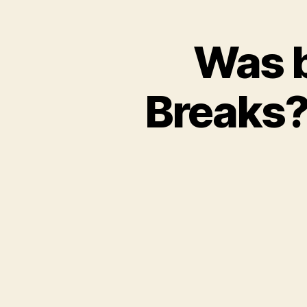
Was b
Breaks?