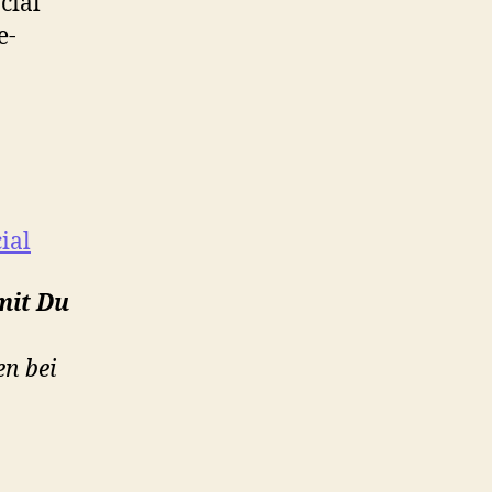
cial
e-
ial
mit Du
n bei