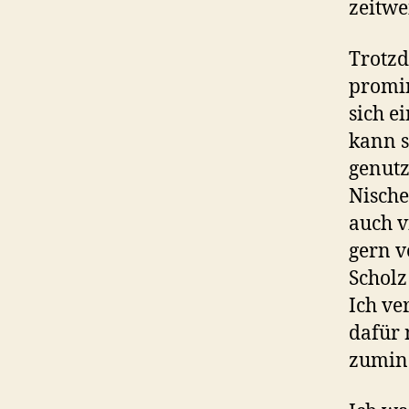
zeitwe
Trotzd
promin
sich e
kann s
genutz
Nische
auch v
gern v
Scholz
Ich ve
dafür 
zumind