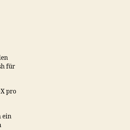
den
h für
OX pro
 ein
n