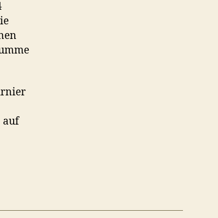
4
ie
lnen
tsumme
urnier
 auf