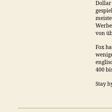
Dollar
gespie
meiste
Werbep
von üb
Fox ha
wenige
englis
400 bi
Stay h