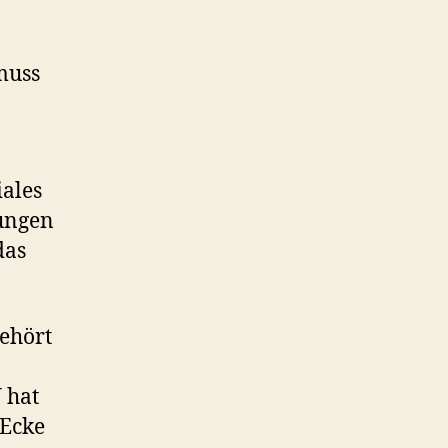
muss
iales
ungen
das
gehört
U hat
-Ecke