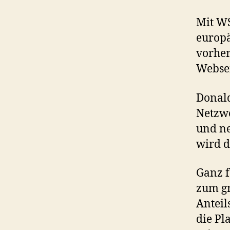
Mit WS
europä
vorher
Websei
Donald
Netzw
und ne
wird d
Ganz f
zum gr
Anteil
die Pl