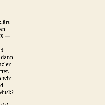
lärt
Man
 X —
nd
n dann
nzler
tet.
n wir
nd
 Musk?