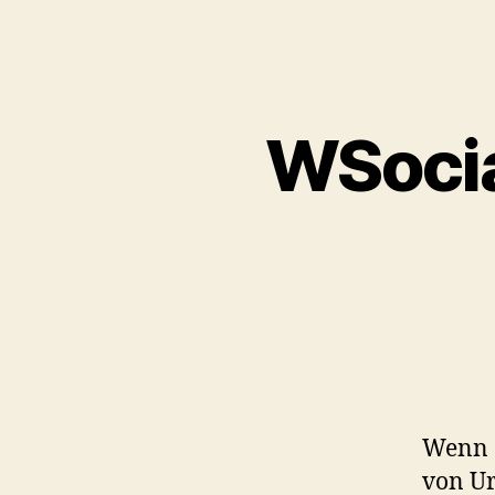
WSocial
Wenn e
von Ur