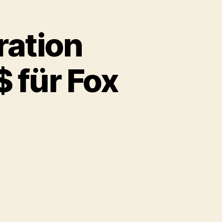
ration
 für Fox
m