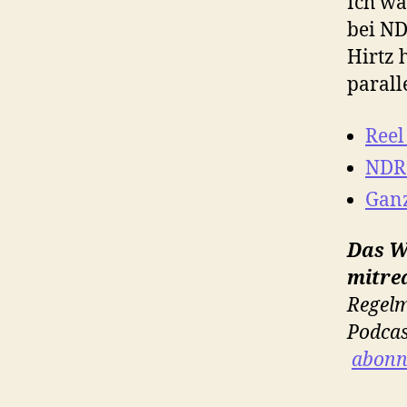
Ich wa
bei ND
Hirtz 
parall
Reel
NDR 
Ganz
Das W
mitre
Regelm
Podcas
abonni