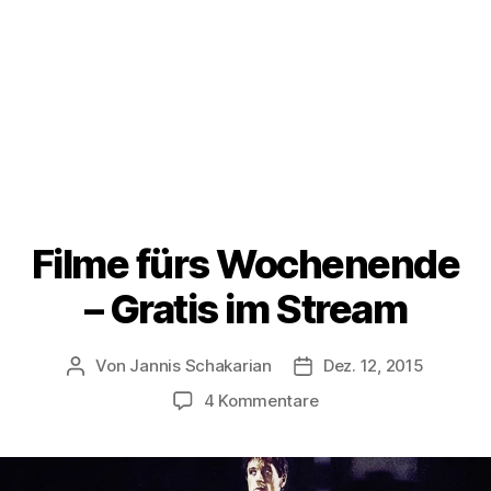
Filme fürs Wochenende
– Gratis im Stream
Von
Jannis Schakarian
Dez. 12, 2015
Beitragsautor
Veröffentlichungsdatu
zu
4 Kommentare
Filme
fürs
Wochenende