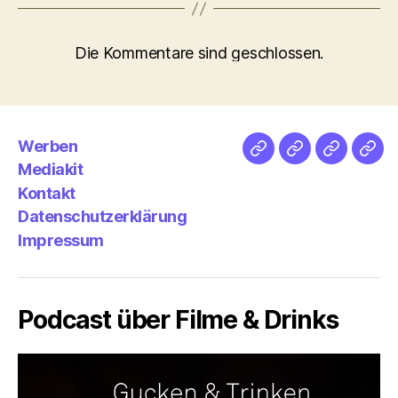
Die Kommentare sind geschlossen.
Werben
Netz
Medien
streamlet
Pod
Mediakit
&
Emp
Kontakt
Datenschutzerklärung
Impressum
Podcast über Filme & Drinks