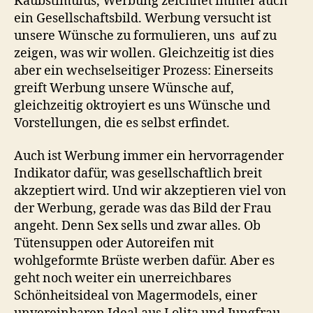
Kaubstimulus, Werbung zeichnet immer auch
–
ein Gesellschaftsbild. Werbung versucht ist
Das
unsere Wünsche zu formulieren, uns auf zu
Frauenideal
zeigen, was wir wollen. Gleichzeitig ist dies
der
aber ein wechselseitiger Prozess: Einerseits
Werbung
greift Werbung unsere Wünsche auf,
gleichzeitig oktroyiert es uns Wünsche und
Vorstellungen, die es selbst erfindet.
Auch ist Werbung immer ein hervorragender
Indikator dafür, was gesellschaftlich breit
akzeptiert wird. Und wir akzeptieren viel von
der Werbung, gerade was das Bild der Frau
angeht. Denn Sex sells und zwar alles. Ob
Tütensuppen oder Autoreifen mit
wohlgeformte Brüste werben dafür. Aber es
geht noch weiter ein unerreichbares
Schönheitsideal von Magermodels, einer