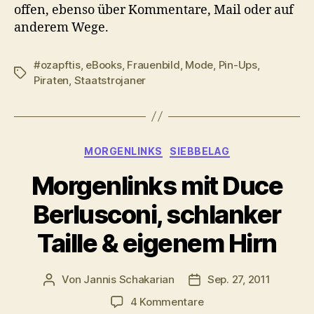
offen, ebenso über Kommentare, Mail oder auf
anderem Wege.
#ozapftis
,
eBooks
,
Frauenbild
,
Mode
,
Pin-Ups
,
Schlagwörter
Piraten
,
Staatstrojaner
Kategorien
MORGENLINKS
SIEBBELAG
Morgenlinks mit Duce
Berlusconi, schlanker
Taille & eigenem Hirn
Von
Jannis Schakarian
Sep. 27, 2011
Beitragsautor
Veröffentlichungsdatu
zu
4 Kommentare