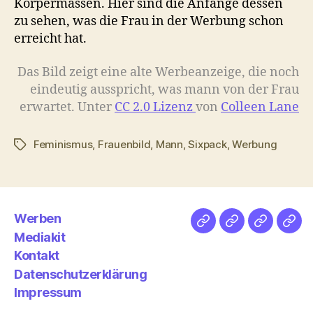
Körpermassen. Hier sind die Anfänge dessen
zu sehen, was die Frau in der Werbung schon
erreicht hat.
Das Bild zeigt eine alte Werbeanzeige, die noch
eindeutig ausspricht, was mann von der Frau
erwartet. Unter
CC 2.0 Lizenz
von
Colleen Lane
Feminismus
,
Frauenbild
,
Mann
,
Sixpack
,
Werbung
Schlagwörter
Werben
Netz
Medien
streamlet
Pod
Mediakit
&
Emp
Kontakt
Datenschutzerklärung
Impressum