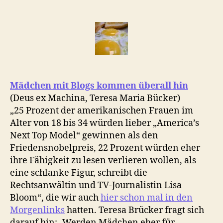
Morgenlinks
mit
Duce
Berlusconi,
schlanker
Taille
&
eigenem
Mädchen mit Blogs kommen überall hin
Hirn
(Deus ex Machina, Teresa Maria Bücker)
„25 Prozent der amerikanischen Frauen im
Alter von 18 bis 34 würden lieber „America’s
Next Top Model“ gewinnen als den
Friedensnobelpreis, 22 Prozent würden eher
ihre Fähigkeit zu lesen verlieren wollen, als
eine schlanke Figur, schreibt die
Rechtsanwältin und TV-Journalistin Lisa
Bloom“, die wir auch
hier schon mal in den
Morgenlinks
hatten. Teresa Brücker fragt sich
darauf hin: „Werden Mädchen eher für