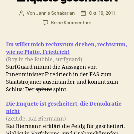
Von
Jannis Schakarian
Okt. 18, 2011
Beitragsautor
Veröffentlichungsdatu
zu
Keine Kommentare
Morgenlinks:
Pornokarriere
beendet,
Du willst mich rechtsrum drehen, rechtsrum,
Enquete
wie ne Platte, Friedrich!
gescheitert
(Boy in the Bubble, surfguard)
SurfGuard nimmt die Aussagen von
Innenminister Firedriech in der FAS zum
Staatstrojaner auseinander und kommt zum
Schlus: Der
spinnt
spint.
Die Enquete ist gescheitert, die Demokratie
nicht
(Zeit.de, Kai Biermann)
Kai Biermann erklärt die #eidg für gescheitert.
Viel ist in Verfahrens- und Grabenskämpfen