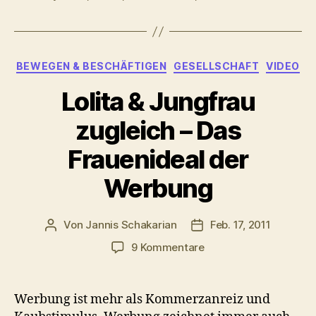
Kategorien
BEWEGEN & BESCHÄFTIGEN
GESELLSCHAFT
VIDEO
Lolita & Jungfrau
zugleich – Das
Frauenideal der
Werbung
Von
Jannis Schakarian
Feb. 17, 2011
Beitragsautor
Veröffentlichungsdatu
zu
9 Kommentare
Lolita
&
Jungfrau
Werbung ist mehr als Kommerzanreiz und
zugleich