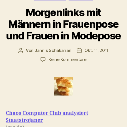
Morgenlinks mit
Männern in Frauenpose
und Frauen in Modepose
Von
Jannis Schakarian
Okt. 11, 2011
Beitragsautor
Veröffentlichungsdatu
zu
Keine Kommentare
Morgenlinks
mit
Männern
in
Frauenpose
und
Frauen
in
Chaos Computer Club analysiert
Modepose
Staatstrojaner