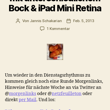
Bock & iPad Mini Retina
Von
Jannis Schakarian
Feb. 5, 2013
Beitragsautor
Veröffentlichungsdatu
zu
1 Kommentar
Morgenlinks:
2
Nischernfernsehmache
mit
unterschiedlichem
Bock
&
iPad
Um wieder in den Dienstagsrhythmus zu
Mini
kommen gleich noch eine Runde Morgenlinks,
Retina
Hinweise für nächste Woche an via Twitter an
@
morgenlinks
oder @
netzfeuilleton
oder
direkt
per Mail
. Und los: