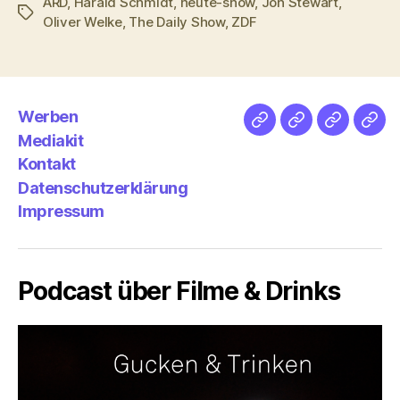
ARD
,
Harald Schmidt
,
heute-show
,
Jon Stewart
,
Schlagwörter
Oliver Welke
,
The Daily Show
,
ZDF
Werben
Netz
Medien
streamlet
Pod
Mediakit
&
Emp
Kontakt
Datenschutzerklärung
Impressum
Podcast über Filme & Drinks