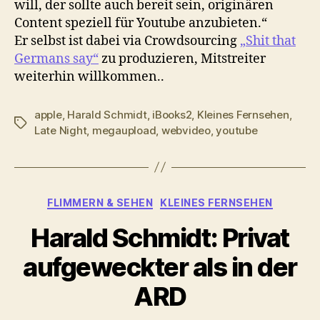
will, der sollte auch bereit sein, originären
Content speziell für Youtube anzubieten.“
Er selbst ist dabei via Crowdsourcing
„Shit that
Germans say“
zu produzieren, Mitstreiter
weiterhin willkommen..
apple
,
Harald Schmidt
,
iBooks2
,
Kleines Fernsehen
,
Schlagwörter
Late Night
,
megaupload
,
webvideo
,
youtube
Kategorien
FLIMMERN & SEHEN
KLEINES FERNSEHEN
Harald Schmidt: Privat
aufgeweckter als in der
ARD