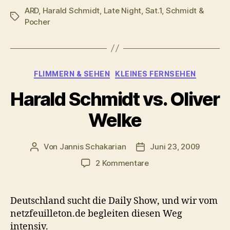
ARD
,
Harald Schmidt
,
Late Night
,
Sat.1
,
Schmidt &
Schlagwörter
Pocher
Kategorien
FLIMMERN & SEHEN
KLEINES FERNSEHEN
Harald Schmidt vs. Oliver
Welke
Von
Jannis Schakarian
Juni 23, 2009
Beitragsautor
Veröffentlichungsdatum
zu
2 Kommentare
Harald
Schmidt
vs.
Deutschland sucht die Daily Show, und wir vom
Oliver
netzfeuilleton.de begleiten diesen Weg
Welke
intensiv.