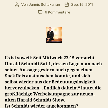
Von
Jannis Schakarian
Sep. 15, 2011
Beitragsautor
Veröffentlichungsdatu
zu
6 Kommentare
Harald
Schmidt:
Privat
aufgeweckter
als
in
der
ARD
Es ist soweit: Seit Mittwoch 23:15 versucht
Harald Schmidt Sat.1, dessen Logo man nach
seiner Aussage gestern auch gegen einen
Sack Reis austauschen könnte, und sich
selbst wieder aus der Bedeutungslosigkeit
hervorzulocken. „Endlich daheim“ lautet die
großflächige Werbekampagne zur neuen,
alten Harald Schmidt Show.
Ist Schmidt wieder angekommen?