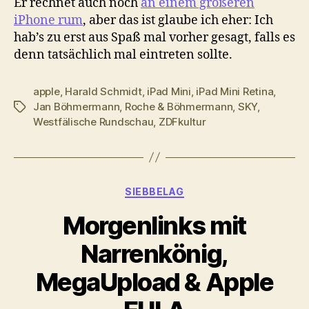
Er rechnet auch noch
an einem größeren
iPhone rum
, aber das ist glaube ich eher: Ich
hab’s zu erst aus Spaß mal vorher gesagt, falls es
denn tatsächlich mal eintreten sollte.
apple
,
Harald Schmidt
,
iPad Mini
,
iPad Mini Retina
,
Jan Böhmermann
,
Roche & Böhmermann
,
SKY
,
Schlagwörter
Westfälische Rundschau
,
ZDFkultur
Kategorien
SIEBBELAG
Morgenlinks mit
Narrenkönig,
MegaUpload & Apple