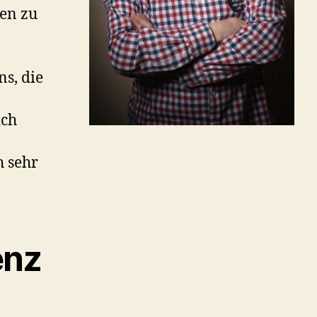
den zu
s, die
ich
h sehr
enz