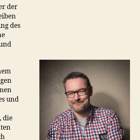
er der
leiben
ung des
ne
 und
inem
agen
rmen
es und
n
, die
lten
ch