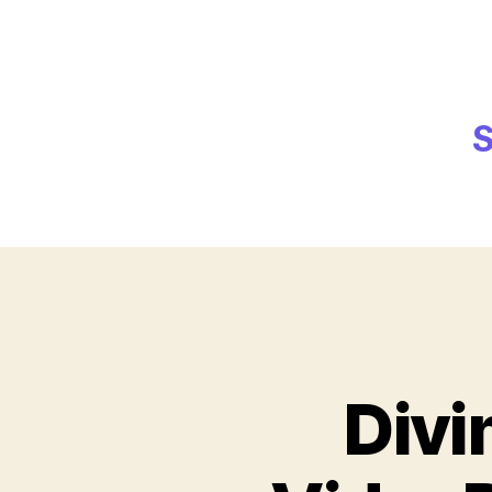
S
Divi