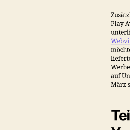
Zusätz
Play A
unterl
Webvi
möchte
liefer
Werbev
auf Un
März 
Te