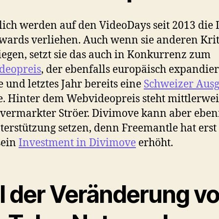
lich werden auf den VideoDays seit 2013 die D
wards verliehen. Auch wenn sie anderen Kri
iegen, setzt sie das auch in Konkurrenz zum
deopreis
, der ebenfalls europäisch expandie
 und letztes Jahr bereits eine
Schweizer Aus
te. Hinter dem Webvideopreis steht mittlerwei
ermarkter Ströer. Divimove kann aber ebenf
terstützung setzen, denn Freemantle hat erst
sein
Investment in Divimove
erhöht.
il der Veränderung v