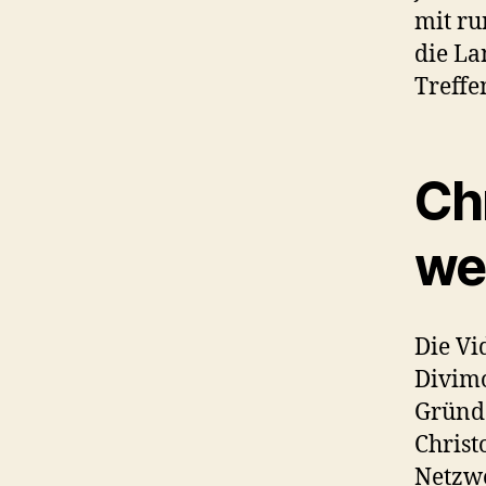
mit ru
die La
Treffe
Ch
we
Die Vi
Divimo
Gründ
Christ
Netzwe