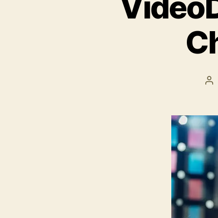
Video
Ch
Be