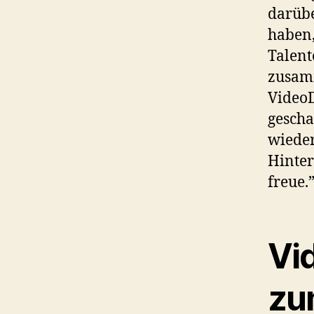
darübe
haben,
Talent
zusamm
VideoD
gescha
wieder
Hinter
freue.
Vi
zu