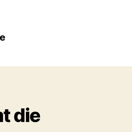
ke
t die