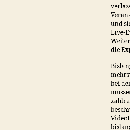
verlas
Verans
und si
Live-E
Weiter
die Ex
Bislan
mehrs
bei d
müssen
zahlre
beschr
VideoD
bislan