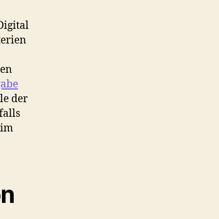
igital
terien
ren
gabe
le der
alls
 im
on