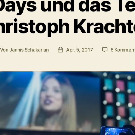
Days und das T
ristoph Krach
Von
Jannis Schakarian
Apr. 5, 2017
6 Komment
itragsautor
Veröffentlichungsdatum