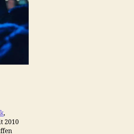
rk
,
it 2010
effen