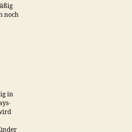
mäßig
ch noch
ig in
ays-
wird
ründer