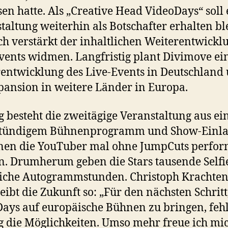
sen hatte. Als „Creative Head VideoDays“ soll 
taltung weiterhin als Botschafter erhalten b
ch verstärkt der inhaltlichen Weiterentwickl
vents widmen. Langfristig plant Divimove ei
entwicklung des Live-Events in Deutschland
pansion in weitere Länder in Europa.
g besteht die zweitägige Veranstaltung aus e
tündigem Bühnenprogramm und Show-Einl
enen die YouTuber mal ohne JumpCuts perfo
. Drumherum geben die Stars tausende Selfi
iche Autogrammstunden. Christoph Krachte
eibt die Zukunft so: „Für den nächsten Schritt
ays auf europäische Bühnen zu bringen, feh
g die Möglichkeiten. Umso mehr freue ich mi