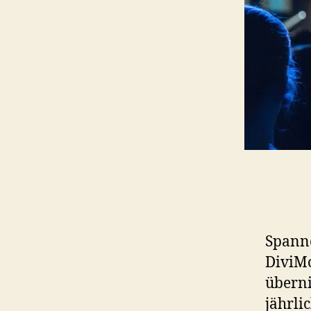
Spann
DiviM
überni
jährli