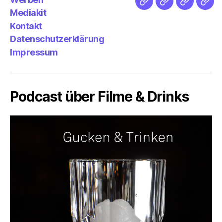
Netz
Medien
streamlet
Pod
Mediakit
&
Emp
Kontakt
Datenschutzerklärung
Impressum
Podcast über Filme & Drinks