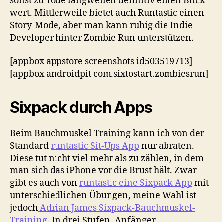
sonst zu Tode langweilen definitiv einen Blick
wert. Mittlerweile bietet auch Runtastic einen
Story-Mode, aber man kann ruhig die Indie-
Developer hinter Zombie Run unterstützen.
[appbox appstore screenshots id503519713]
[appbox androidpit com.sixtostart.zombiesrun]
Sixpack durch Apps
Beim Bauchmuskel Training kann ich von der
Standard
runtastic Sit-Ups App
nur abraten.
Diese tut nicht viel mehr als zu zählen, in dem
man sich das iPhone vor die Brust hält. Zwar
gibt es auch von
runtastic eine Sixpack App
mit
unterschiedlichen Übungen, meine Wahl ist
jedoch
Adrian James Sixpack-Bauchmuskel-
Training.
In drei Stufen- Anfänger,