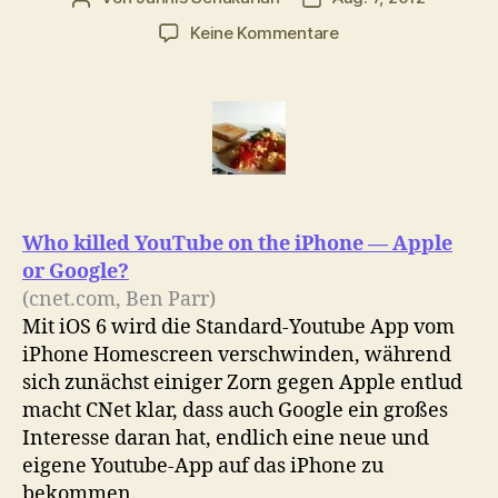
zu
Keine Kommentare
Morgenlinks:
Youtube
on
iPhone,
Mini-
Aggregator,
Lanz
&
Who killed YouTube on the iPhone — Apple
Hausbsetzung
or Google?
(cnet.com, Ben Parr)
Mit iOS 6 wird die Standard-Youtube App vom
iPhone Homescreen verschwinden, während
sich zunächst einiger Zorn gegen Apple entlud
macht CNet klar, dass auch Google ein großes
Interesse daran hat, endlich eine neue und
eigene Youtube-App auf das iPhone zu
bekommen.