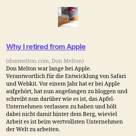
Aufhören
bei
Apple,
Kaffehäuser,
The
Top
of
Why I retired from Apple
London
(donmelton.com, Don Melton)
Don Melton war lange bei Apple.
Verantwortlich für die Entwicklung von Safari
und Webkit. Vor einem Jahr hat er bei Apple
aufgehört, hat nun angefangen zu bloggen und
schreibt nun darüber wie es ist, das Apfel-
Unternehmen verlassen zu haben und hölt
dabei nicht damit hinter dem Berg, wieviel
Arbeit es ist beim wertvollsten Unternehmen
der Welt zu arbeiten.