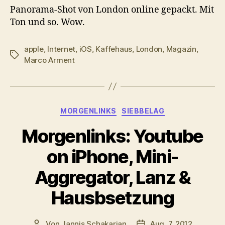
Panorama-Shot von London online gepackt. Mit
Ton und so. Wow.
apple
,
Internet
,
iOS
,
Kaffehaus
,
London
,
Magazin
,
Schlagwörter
Marco Arment
Kategorien
MORGENLINKS
SIEBBELAG
Morgenlinks: Youtube
on iPhone, Mini-
Aggregator, Lanz &
Hausbsetzung
Von
Jannis Schakarian
Aug. 7, 2012
Beitragsautor
Veröffentlichungsdatu