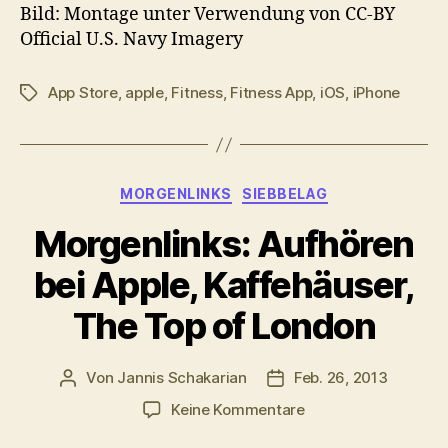
Bild: Montage unter Verwendung von CC-BY
Official U.S. Navy Imagery
App Store
,
apple
,
Fitness
,
Fitness App
,
iOS
,
iPhone
Schlagwörter
Kategorien
MORGENLINKS
SIEBBELAG
Morgenlinks: Aufhören
bei Apple, Kaffehäuser,
The Top of London
Von
Jannis Schakarian
Feb. 26, 2013
Beitragsautor
Veröffentlichungsdatu
zu
Keine Kommentare
Morgenlinks: