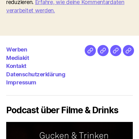
reduzieren.
Erfahre, wie deine Kommentardaten
verarbeitet werden.
Werben
Netz
Medien
streamlet
Pod
Mediakit
&
Emp
Kontakt
Datenschutzerklärung
Impressum
Podcast über Filme & Drinks