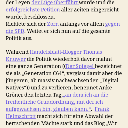
der Leyen
der Lüge überführt
wurde und die
erfolgreichste Petition
aller Zeiten eingereicht
wurde, beschlossen.
Richtete sich der
Zorn
anfangs vor allem
gegen
die SPD
. Weitet er sich nun auf die gesamte
Politik aus.
Während
Handelsblatt-Blogger Thomas
Knüwer
die Politik wiederholt davor mahnt
eine ganze Generation ((
Der Spiegel
bezeichnet
sie als „Generation C64“, vergisst damit aber die
jüngeren, ab massiv nachwachsenden „Digital
Natives“)) und zu verlieren, benennet Anke
Gröner den letzten Tag,
„an dem ich an die
freiheitliche Grundordnung, mit der ich
aufgewachsen bin, glauben kann.“
.
Frank
Helmschrott
macht sich für eine Abwahl der
herrschenden Mächte stark und das Blog „Wir