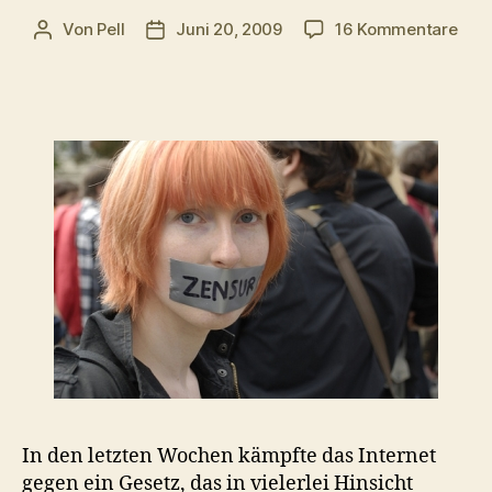
zu
Von
Pell
Juni 20, 2009
16 Kommentare
Beitragsautor
Veröffentlichungsdatum
Über
sich
das
Inte
In den letzten Wochen kämpfte das Internet
gegen ein Gesetz, das in vielerlei Hinsicht