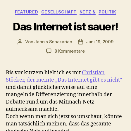
Kategorien
FEATURED
GESELLSCHAFT
NETZ &
POLITIK
Das Internet ist sauer!
Von
Jannis Schakarian
Juni 19, 2009
Beitragsautor
Veröffentlichungsdatu
zu
8 Kommentare
Das
Internet
ist
Bis vor kurzem hielt ich es mit
Christian
sauer!
Stöcker, der meinte „Das Internet gibt es nicht“
und damit glücklicherweise auf eine
mangelnde Differenzierung innerhalb der
Debatte rund um das Mitmach-Netz
aufmerksam machte.
Doch wenn man sich jetzt so umschaut, könnte
man tatsächlich meinen, dass das gesamte