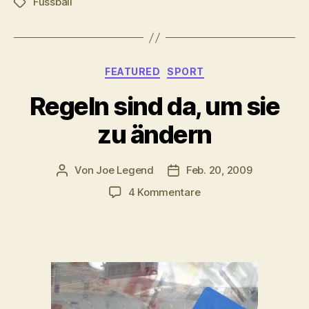
Fussball
Schlagwörter
Kategorien
FEATURED
SPORT
Regeln sind da, um sie
zu ändern
Von
Joe Legend
Feb. 20, 2009
Beitragsautor
Veröffentlichungsdatum
zu
4 Kommentare
Regeln
sind
da,
um
sie
zu
ändern