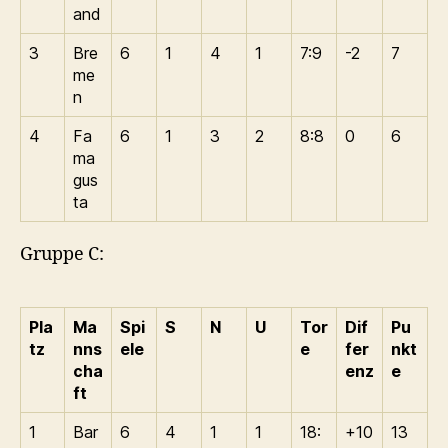
and
3
Bre
6
1
4
1
7:9
-2
7
me
n
4
Fa
6
1
3
2
8:8
0
6
ma
gus
ta
Gruppe C:
Pla
Ma
Spi
S
N
U
Tor
Dif
Pu
tz
nns
ele
e
fer
nkt
cha
enz
e
ft
1
Bar
6
4
1
1
18:
+10
13