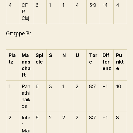
4
CF
6
1
1
4
5:9
-4
4
R
Cluj
Gruppe B:
Pla
Ma
Spi
S
N
U
Tor
Dif
Pu
tz
nns
ele
e
fer
nkt
cha
enz
e
ft
1
Pan
6
3
1
2
8:7
+1
10
athi
naik
os
2
Inte
6
2
2
2
8:7
+1
8
r
Mail