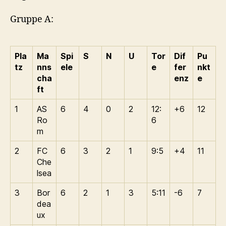
Gruppe A:
Pla
Ma
Spi
S
N
U
Tor
Dif
Pu
tz
nns
ele
e
fer
nkt
cha
enz
e
ft
1
AS
6
4
0
2
12:
+6
12
Ro
6
m
2
FC
6
3
2
1
9:5
+4
11
Che
lsea
3
Bor
6
2
1
3
5:11
-6
7
dea
ux