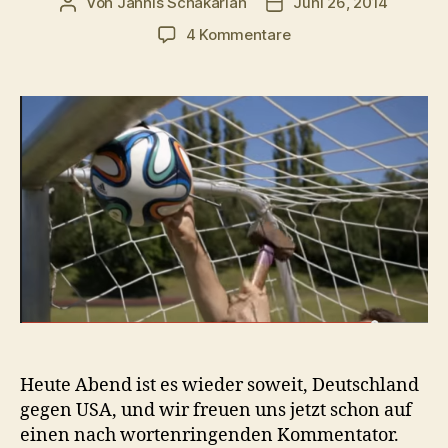
Von
Jannis Schakarian
Juni 26, 2014
Beitragsautor
Veröffentlichungsdatu
zu
4 Kommentare
Fußballmetaphern
in
Real
Life
Heute Abend ist es wieder soweit, Deutschland
gegen USA, und wir freuen uns jetzt schon auf
einen nach wortenringenden Kommentator.