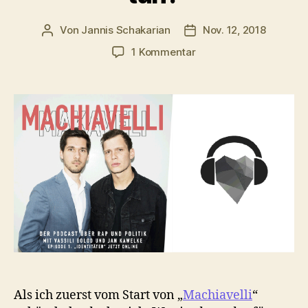
Von
Jannis Schakarian
Nov. 12, 2018
Beitragsautor
Veröffentlichungsdatu
zu
1 Kommentar
Machiavelli
–
Was
hat
denn
Rap
mit
Politik
zu
tun?
Als ich zuerst vom Start von „
Machiavelli
“