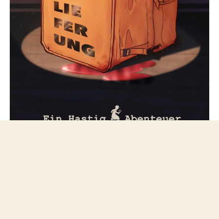
Folge mir bei Mastodon
© 2026
netzfeuilleton.de
Nach oben
↑