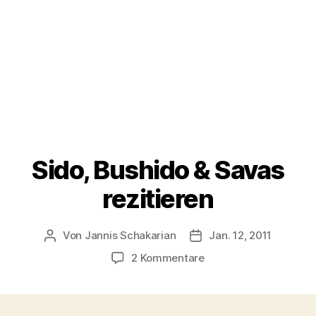
Sido, Bushido & Savas
rezitieren
Von
Jannis Schakarian
Jan. 12, 2011
Beitragsautor
Veröffentlichungsdatu
zu
2 Kommentare
Sido,
Bushido
&