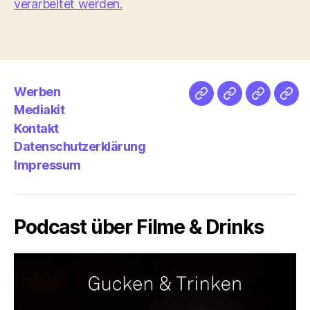
verarbeitet werden.
Werben
Netz
Medien
streamlet
Pod
Mediakit
&
Emp
Kontakt
Datenschutzerklärung
Impressum
Podcast über Filme & Drinks