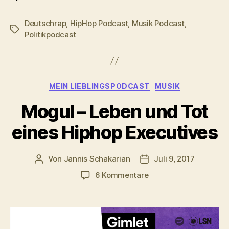
Deutschrap
,
HipHop Podcast
,
Musik Podcast
,
Schlagwörter
Politikpodcast
Kategorien
MEIN LIEBLINGSPODCAST
MUSIK
Mogul – Leben und Tot
eines Hiphop Executives
Von
Jannis Schakarian
Juli 9, 2017
Beitragsautor
Veröffentlichungsdat
zu
6 Kommentare
Mogul
–
Leben
und