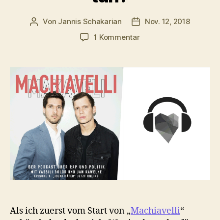
Von
Jannis Schakarian
Nov. 12, 2018
Beitragsautor
Veröffentlichungsdatu
zu
1 Kommentar
Machiavelli
–
Was
hat
denn
Rap
mit
Politik
zu
tun?
Als ich zuerst vom Start von „
Machiavelli
“