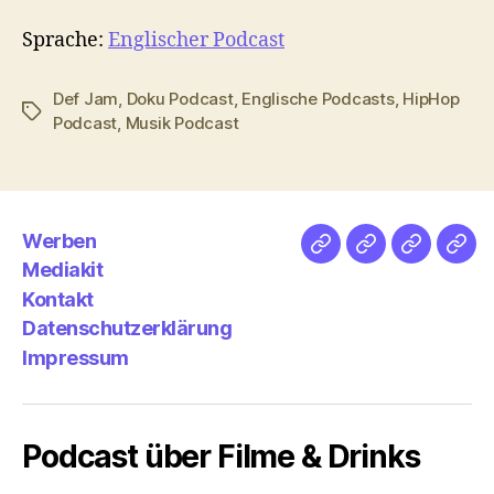
Sprache:
Englischer Podcast
Def Jam
,
Doku Podcast
,
Englische Podcasts
,
HipHop
Schlagwörter
Podcast
,
Musik Podcast
Werben
Netz
Medien
streamlet
Pod
Mediakit
&
Emp
Kontakt
Datenschutzerklärung
Impressum
Podcast über Filme & Drinks