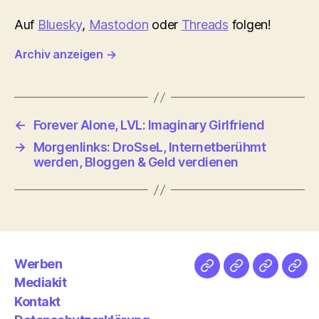
Auf
Bluesky
,
Mastodon
oder
Threads
folgen!
Archiv anzeigen
→
←
Forever Alone, LVL: Imaginary Girlfriend
→
Morgenlinks: DroSseL, Internetberühmt
werden, Bloggen & Geld verdienen
Werben
Netz
Medien
streamlet
Pod
Mediakit
&
Emp
Kontakt