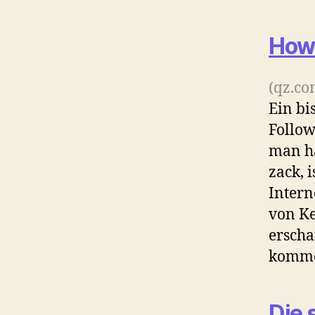
How 
(qz.co
Ein bi
Follow
man ha
zack, 
Intern
von Ke
erscha
komme
Die