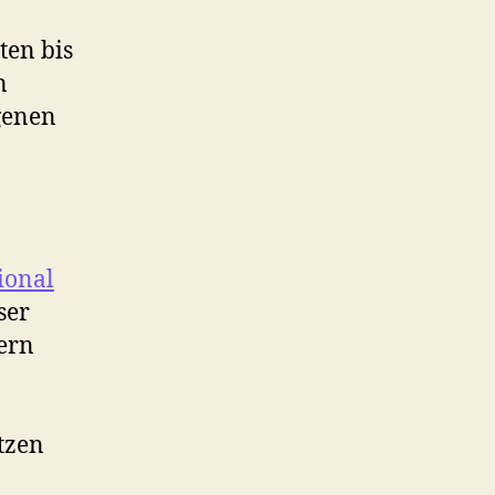
ten bis
n
igenen
ional
ser
dern
tzen