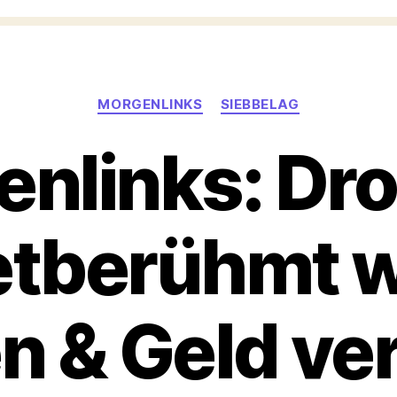
Kategorien
MORGENLINKS
SIEBBELAG
nlinks: Dr
etberühmt 
n & Geld ve