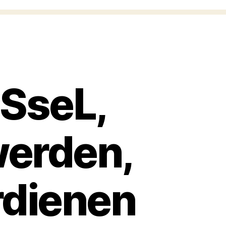
oSseL,
werden,
rdienen