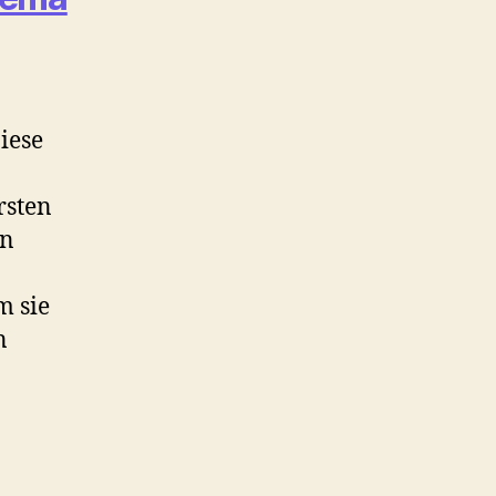
iese
rsten
en
m sie
n