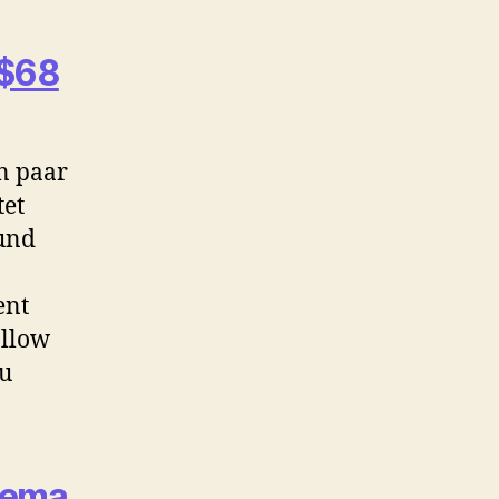
 $68
in paar
tet
 und
ent
allow
zu
hema