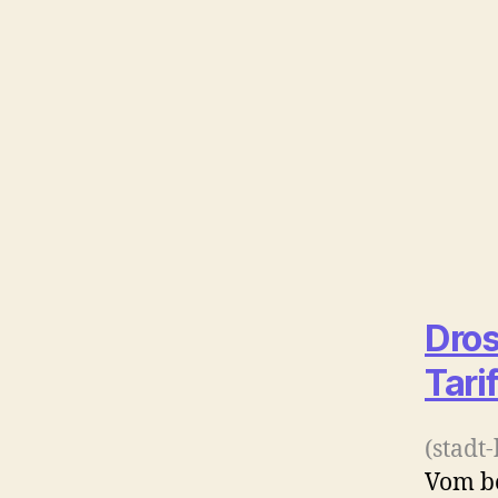
Dros
Tari
(stadt
Vom be