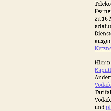
Teleko
Festne
zu 16 
erlahm
Dienst
ausge
Netzne
Hier n
Kaput
Änderu
Vodafo
Tarifa
Vodafo
und
p