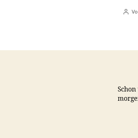
V
Beitr
Schon 
morgen