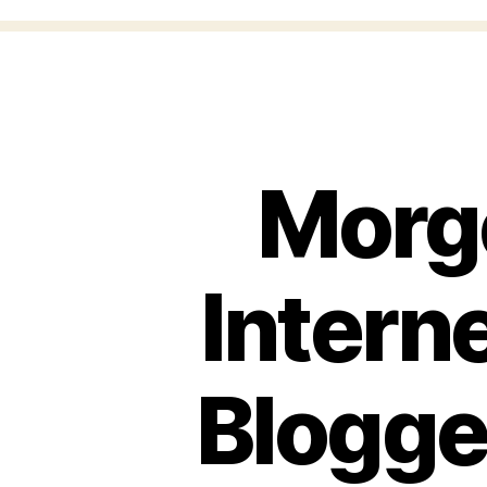
Morge
Intern
Blogge