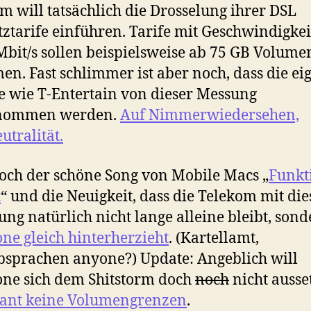
m will tatsächlich die Drosselung ihrer DSL
tztarife einführen. Tarife mit Geschwindigkei
Mbit/s sollen beispielsweise ab 75 GB Volume
en. Fast schlimmer ist aber noch, dass die e
e wie T-Entertain von dieser Messung
nommen werden.
Auf Nimmerwiedersehen,
utralität.
och der schöne Song von Mobile Macs „
Funkt
t
“ und die Neuigkeit, dass die Telekom mit die
ng natürlich nicht lange alleine bleibt, son
ne gleich hinterherzieht
. (Kartellamt,
bsprachen anyone?) Update: Angeblich will
ne sich dem Shitstorm doch
noch
nicht ausse
lant keine Volumengrenzen
.