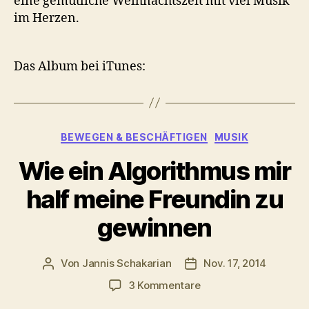
eine gemütliche Weihnachtszeit mit viel Musik
im Herzen.
Das Album bei iTunes:
Kategorien
BEWEGEN & BESCHÄFTIGEN
MUSIK
Wie ein Algorithmus mir
half meine Freundin zu
gewinnen
Von
Jannis Schakarian
Nov. 17, 2014
Beitragsautor
Veröffentlichungsdatu
zu
3 Kommentare
Wie