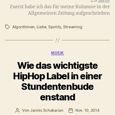
2.0
Steve
Zuerst habe ich das für meine Kolumne in der
Allgemeinen Zeitung aufgeschrieben
Algorithmen
,
Liebe
,
Spotify
,
Streaming
Schlagwörter
Kategorien
MUSIK
Wie das wichtigste
HipHop Label in einer
Stundentenbude
enstand
Von
Jannis Schakarian
Nov. 10, 2014
Beitragsautor
Veröffentlichungsdatu