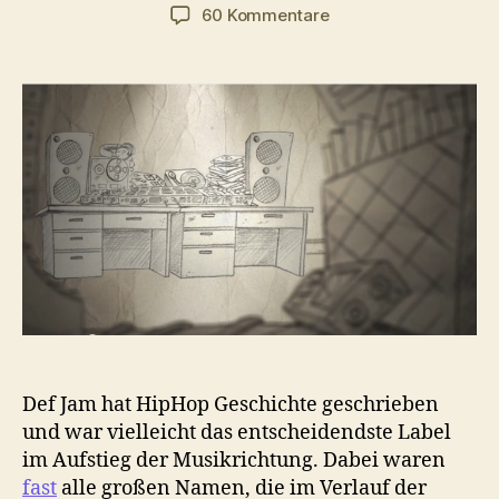
zu
60 Kommentare
Wie
das
wichtigste
HipHop
Label
in
einer
Stundentenbude
enstand
Def Jam hat HipHop Geschichte geschrieben
und war vielleicht das entscheidendste Label
im Aufstieg der Musikrichtung. Dabei waren
fast
alle großen Namen, die im Verlauf der