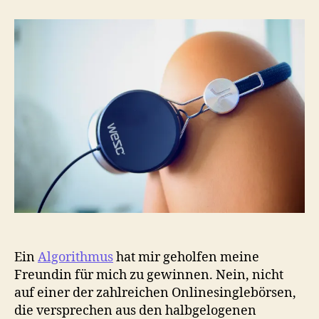
ein
Algorithmus
mir
half
meine
Freundin
zu
gewinnen
Ein
Algorithmus
hat mir geholfen meine
Freundin für mich zu gewinnen. Nein, nicht
auf einer der zahlreichen Onlinesinglebörsen,
die versprechen aus den halbgelogenen