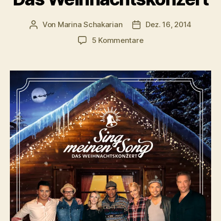
Von
Marina Schakarian
Dez. 16, 2014
Beitragsautor
Veröffentlichungsdatu
zu
5 Kommentare
„Sing
meinen
Song“
–
Das
Weihnachtskonzert