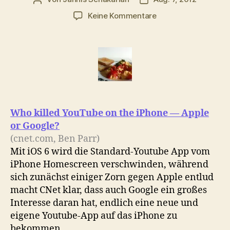
zu
Keine Kommentare
Morgenlinks:
Youtube
on
iPhone,
Mini-
Aggregator,
Lanz
&
Who killed YouTube on the iPhone — Apple
Hausbsetzung
or Google?
(cnet.com, Ben Parr)
Mit iOS 6 wird die Standard-Youtube App vom
iPhone Homescreen verschwinden, während
sich zunächst einiger Zorn gegen Apple entlud
macht CNet klar, dass auch Google ein großes
Interesse daran hat, endlich eine neue und
eigene Youtube-App auf das iPhone zu
bekommen.