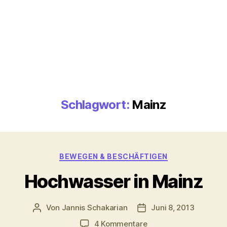
Schlagwort:
Mainz
Kategorien
BEWEGEN & BESCHÄFTIGEN
Hochwasser in Mainz
Von
Jannis Schakarian
Juni 8, 2013
Beitragsautor
Veröffentlichungsdatu
zu
4 Kommentare