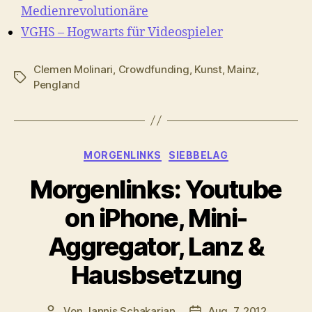
Medienrevolutionäre
VGHS – Hogwarts für Videospieler
Clemen Molinari
,
Crowdfunding
,
Kunst
,
Mainz
,
Schlagwörter
Pengland
Kategorien
MORGENLINKS
SIEBBELAG
Morgenlinks: Youtube
on iPhone, Mini-
Aggregator, Lanz &
Hausbsetzung
Von
Jannis Schakarian
Aug. 7, 2012
Beitragsautor
Veröffentlichungsdatu