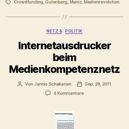
Crowdfunding
,
Gutenberg
,
Mainz
,
Medienrevolution
Schlagwörter
Kategorien
NETZ &
POLITIK
Internetausdrucker
beim
Medienkompetenznetz
Von
Jannis Schakarian
Sep. 28, 2011
Beitragsautor
Veröffentlichungsdatu
zu
4 Kommentare
Internetausdrucker
beim
Medienkompetenznet