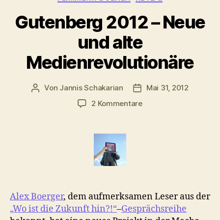
Gutenberg 2012 – Neue
und alte
Medienrevolutionäre
Von
Jannis Schakarian
Mai 31, 2012
Beitragsautor
Veröffentlichungsdatu
zu
2 Kommentare
Gutenberg
2012
–
Neue
und
alte
Medienrevolutionäre
Alex Boerger
, dem aufmerksamen Leser aus der
„Wo ist die Zukunft hin?!“
–
Gesprächsreihe