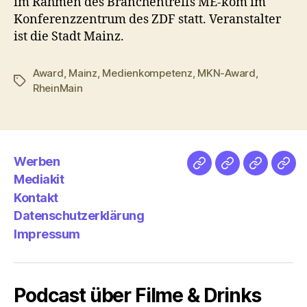
im Rahmen des Branchentreffs ME-kom im
Konferenzzentrum des ZDF statt. Veranstalter
ist die Stadt Mainz.
Award
,
Mainz
,
Medienkompetenz
,
MKN-Award
,
Schlagwörter
RheinMain
Werben
Netz
Medien
streamlet
Pod
Mediakit
&
Emp
Kontakt
Datenschutzerklärung
Impressum
Podcast über Filme & Drinks