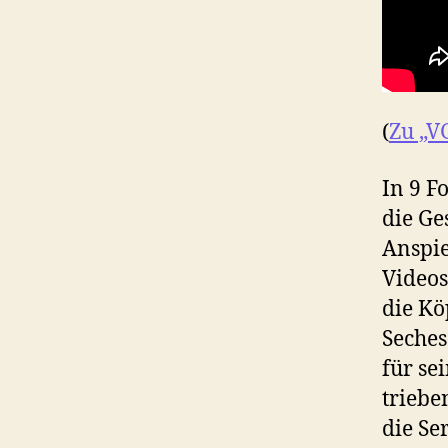
(
Zu „V
In 9 F
die Ge
Anspi
Videos
die Kö
Seches
für se
triebe
die Se