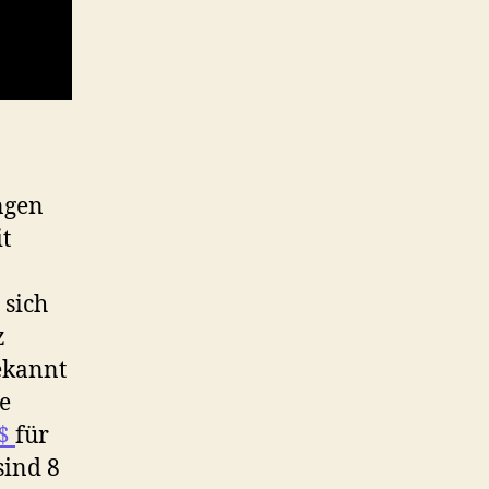
ngen
t
 sich
z
ekannt
e
0$
für
sind 8