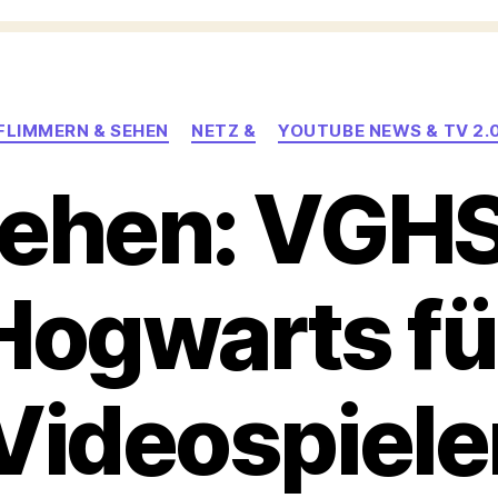
Kategorien
FLIMMERN & SEHEN
NETZ &
YOUTUBE NEWS & TV 2.
hen: VGHS
Hogwarts fü
Videospiele