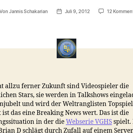
Von
Jannis Schakarian
Juli 9, 2012
12 Kommen
itragsautor
Veröffentlichungsdatum
ht allzu ferner Zukunft sind Videospieler die
lichen Stars, sie werden in Talkshows eingel
jubelt und wird der Weltranglisten Topspie
t ist das eine Breaking News wert. Das ist die
gssituation in der die
Webserie VGHS
spielt.
Brian D schlägt durch Zufall auf einem Serve