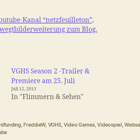
utube-Kanal “netzfeuilleton”,
wegtbilderweiterung zum Blog.
VGHS Season 2 -Trailer &
Premiere am 25. Juli
Juli 12, 2013
In "Flimmern & Sehen"
dfunding
,
FreddieW
,
VGHS
,
Video Games
,
Videospiel
,
Webse
rter
ube