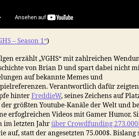
GHS – Season 1“
)
olgen erzählt „VGHS“ mit zahlreichen Wendu
schichte von Brian D und spart dabei nicht mi
elungen auf bekannte Memes und
pielreferenzen. Verantwortlich dafür zeigten
pfe hinter
FreddieW
, seines Zeichens auf Plat
 der größten Youtube-Kanäle der Welt und b
ine erfoglreichen Videos mit Gamer Humor. Si
n im letzten Jahr
über Crowdfunding 273.00
rie auf, statt der angesetzten 75.000$. Bislang 