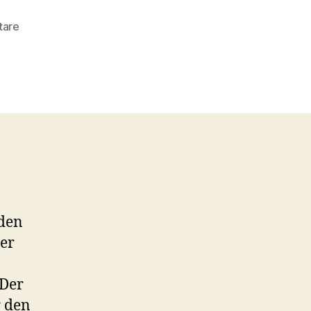
zu
tare
Websehen:
VGHS
–
Das
Hogwarts
für
Videospieler
aden
ler
 Der
r den