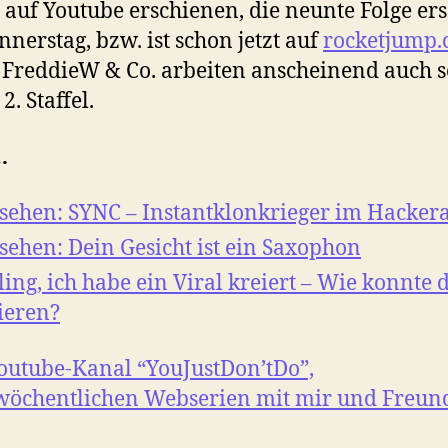
 auf Youtube erschienen, die neunte Folge er
nerstag, bzw. ist schon jetzt auf
rocketjump
 FreddieW & Co. arbeiten anscheinend auch 
2. Staffel.
…
ehen: SYNC – Instantklonkrieger im Hackera
ehen: Dein Gesicht ist ein Saxophon
ling, ich habe ein Viral kreiert – Wie konnte 
ieren?
utube-Kanal “YouJustDon’tDo”,
wöchentlichen Webserien mit mir und Freun