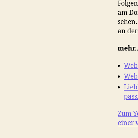
Folgen
am Don
sehen.
an der 
mehr
Webs
Webs
Lieb
pass
Zum Yo
einer 