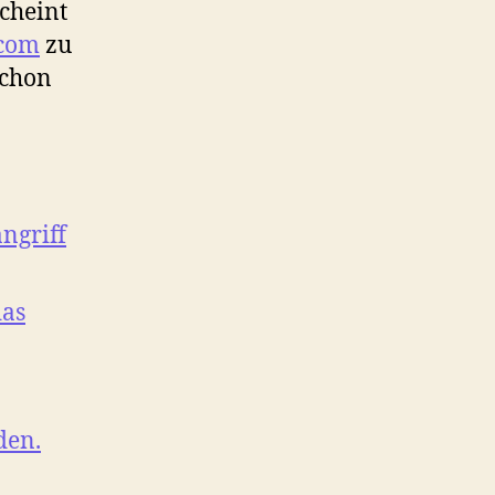
scheint
.com
zu
schon
ngriff
das
den.