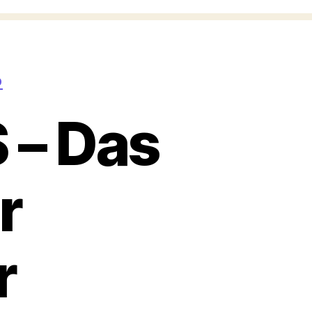
0
 – Das
r
r