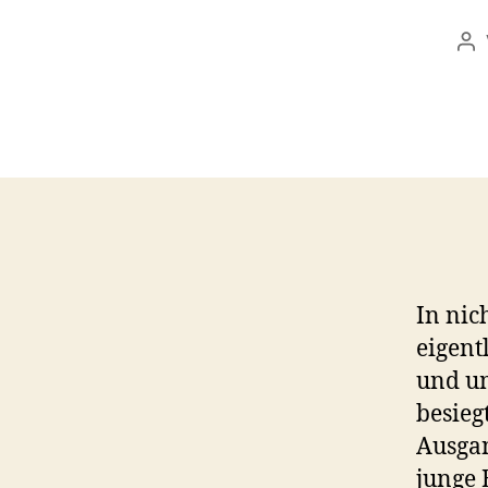
Be
In nic
eigent
und um
besieg
Ausgan
junge 