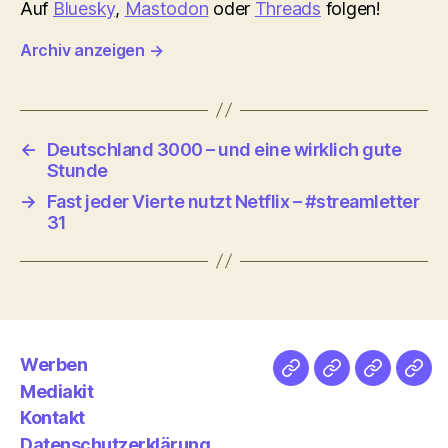
Auf
Bluesky
,
Mastodon
oder
Threads
folgen!
Archiv anzeigen
→
←
Deutschland 3000 – und eine wirklich gute
Stunde
→
Fast jeder Vierte nutzt Netflix – #streamletter
31
Werben
Netz
Medien
streamlet
Pod
Mediakit
&
Emp
Kontakt
Datenschutzerklärung