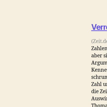
Verr
(Zeit.
Zahlen
aber s
Argume
Kennet
schrum
Zahl u
die Ze
Auswir
Thoma