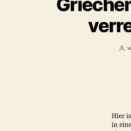
Grieche
verr
V
Beit
Hier i
in ein