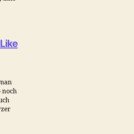
.
Like
 man
o noch
uch
rzer