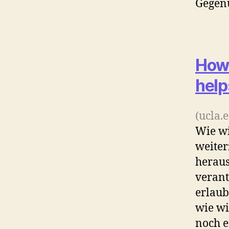
Gegenü
How 
help
(ucla.
Wie wi
weiter
heraus
verant
erlaub
wie wi
noch e