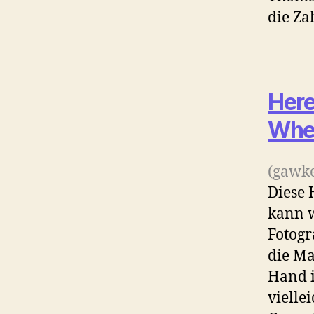
die Za
Here
When
(gawke
Diese
kann w
Fotogr
die Ma
Hand i
viellei