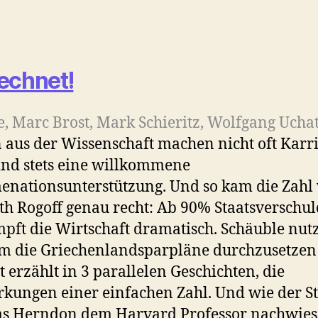
echnet!
de, Marc Brost, Mark Schieritz, Wolfgang Uchat
 aus der Wissenschaft machen nicht oft Karri
ind stets eine willkommene
nationsunterstützung. Und so kam die Zahl
h Rogoff genau recht: Ab 90% Staatsverschu
pft die Wirtschaft dramatisch. Schäuble nutz
m die Griechenlandsparpläne durchzusetzen
it erzählt in 3 parallelen Geschichten, die
kungen einer einfachen Zahl. Und wie der S
s Herndon dem Harvard Professor nachwies,