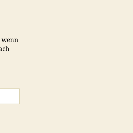
nd wenn
fach