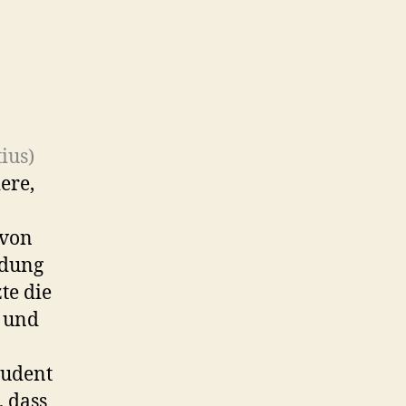
ius)
ere,
 von
ldung
te die
 und
tudent
 dass