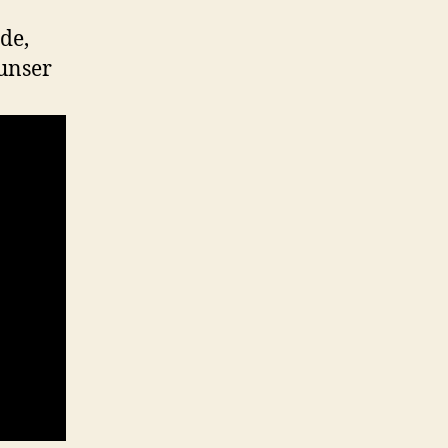
de,
 unser