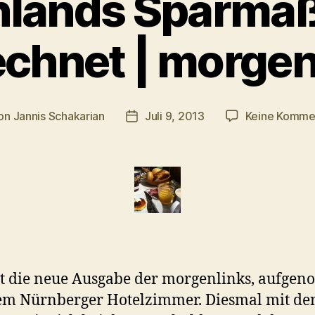
nlands Sparm
echnet | morgen
on
Jannis Schakarian
Juli 9, 2013
Keine Komme
ragsautor
Veröffentlichungsdatum
st die neue Ausgabe der morgenlinks, aufg
em Nürnberger Hotelzimmer. Diesmal mit de