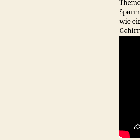
Themen
Sparm
wie ei
Gehirn