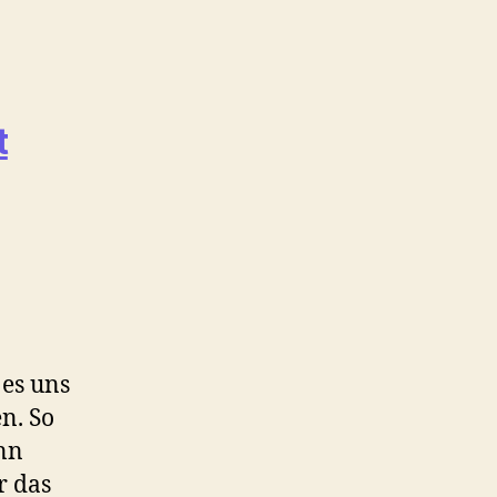
t
 es uns
n. So
nn
r das