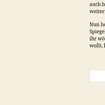
auch b
weiter
Nun ho
Spiege
ihr wö
wollt,