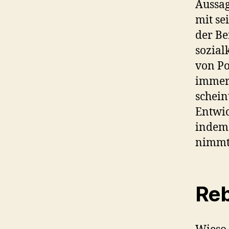
Aussag
mit se
der Be
sozial
von Po
immer
schein
Entwic
indem 
nimmt 
Reb