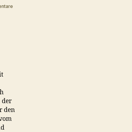
zu
entare
„The
XX
–
Coexist“
Album
Stream
it
ch
 der
er den
 vom
nd