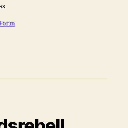
as
 Form
dsrebell