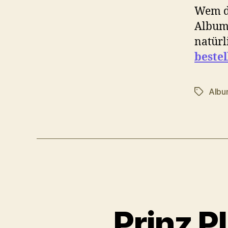
Wem de
Albu
natürl
bestel
Alb
Schlagwö
Prinz P