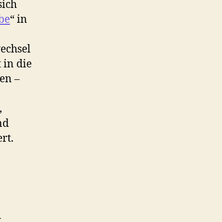
sich
be
“ in
echsel
 in die
en –
,
nd
rt.