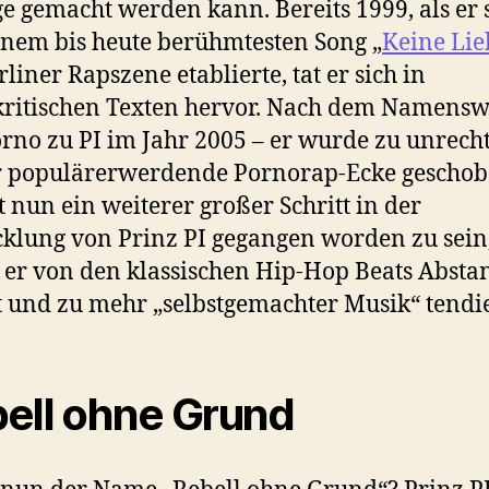
e gemacht werden kann. Bereits 1999, als er 
inem bis heute berühmtesten Song „
Keine Lie
rliner Rapszene etablierte, tat er sich in
kritischen Texten hervor. Nach dem Namensw
rno zu PI im Jahr 2005 – er wurde zu unrecht
 populärerwerdende Pornorap-Ecke geschob
t nun ein weiterer großer Schritt in der
klung von Prinz PI gegangen worden zu sein
er von den klassischen Hip-Hop Beats Absta
und zu mehr „selbstgemachter Musik“ tendie
ell ohne Grund