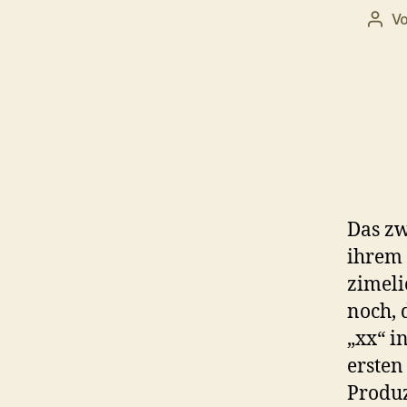
V
Beit
Das zw
ihrem 
zimeli
noch, 
„xx“ i
ersten
Produz