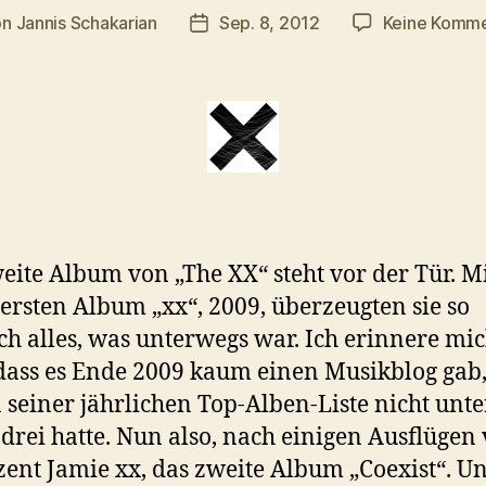
on
Jannis Schakarian
Sep. 8, 2012
Keine Komm
ragsautor
Veröffentlichungsdatum
eite Album von „The XX“ steht vor der Tür. M
ersten Album „xx“, 2009, überzeugten sie so
ch alles, was unterwegs war. Ich erinnere mi
dass es Ende 2009 kaum einen Musikblog gab,
n seiner jährlichen Top-Alben-Liste nicht unt
 drei hatte. Nun also, nach einigen Ausflügen
ent Jamie xx, das zweite Album „Coexist“. U