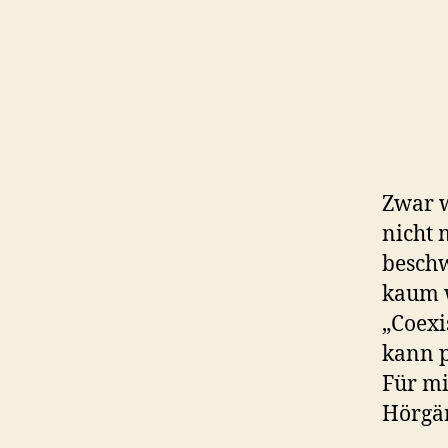
Zwar w
nicht 
beschw
kaum w
„Coexi
kann p
Für mi
Hörgän