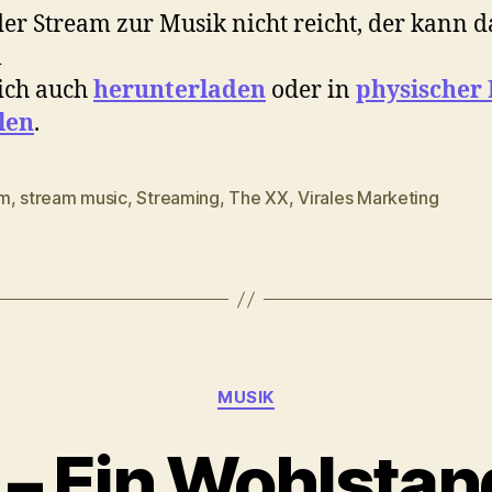
r Stream zur Musik nicht reicht, der kann d
m
ich auch
herunterladen
oder in
physischer
len
.
um
,
stream music
,
Streaming
,
The XX
,
Virales Marketing
rter
Kategorien
MUSIK
I – Ein Wohlstan