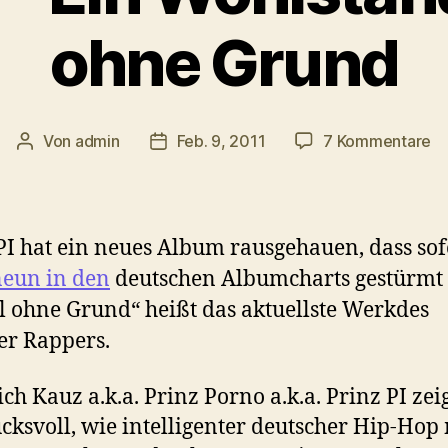
ohne Grund
zu
Von
admin
Feb. 9, 2011
7 Kommentare
Beitragsautor
Veröffentlichungsdatum
Pr
PI
–
Ei
PI hat ein neues Album rausgehauen, dass sof
Wo
neun in den
deutschen Albumcharts gestürmt i
o
l ohne Grund“ heißt das aktuellste Werkdes
Gr
er Rappers.
ich Kauz a.k.a. Prinz Porno a.k.a. Prinz PI zei
cksvoll, wie intelligenter deutscher Hip-Hop 