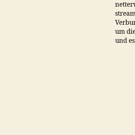
netter
stream
Verbun
um die
und es