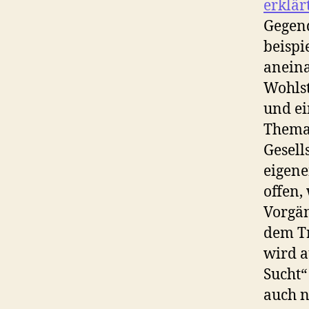
erklärt
Gegend
beispi
aneina
Wohlst
und ei
Themat
Gesell
eigene
offen,
Vorgä
dem Tr
wird a
Sucht“
auch n