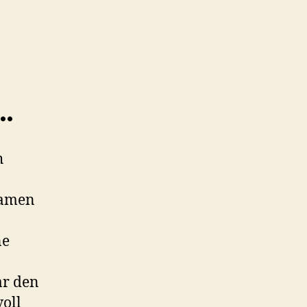
…
h
Namen
ne
ar den
voll