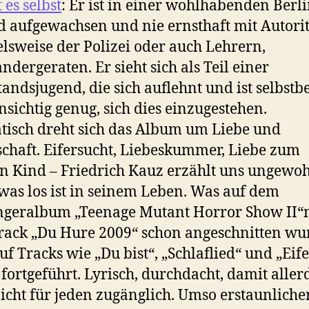
 es selbst
: Er ist in einer wohlhabenden Berl
 aufgewachsen und nie ernsthaft mit Autorit
elsweise der Polizei oder auch Lehrern,
ndergeraten. Er sieht sich als Teil einer
andsjugend, die sich auflehnt und ist selbstb
nsichtig genug, sich dies einzugestehen.
isch dreht sich das Album um Liebe und
schaft. Eifersucht, Liebeskummer, Liebe zum
n Kind – Friedrich Kauz erzählt uns ungewo
 was los ist in seinem Leben. Was auf dem
ngeralbum „Teenage Mutant Horror Show II“
ack „Du Hure 2009“ schon angeschnitten wu
uf Tracks wie „Du bist“, „Schlaflied“ und „Eif
 fortgeführt. Lyrisch, durchdacht, damit aller
icht für jeden zugänglich. Umso erstaunlicher