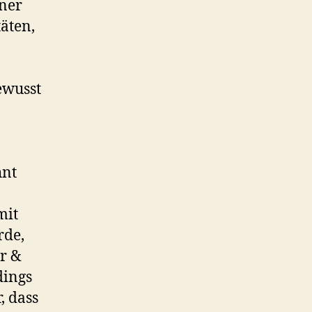
iner
äten,
ewusst
hnt
mit
rde,
er &
dings
, dass