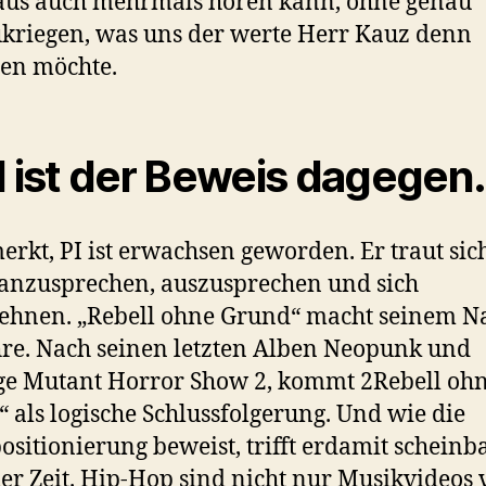
aus auch mehrmals hören kann, ohne genau
kriegen, was uns der werte Herr Kauz denn
len möchte.
I ist der Beweis dagegen
rkt, PI ist erwachsen geworden. Er traut sic
anzusprechen, auszusprechen und sich
lehnen. „Rebell ohne Grund“ macht seinem 
hre. Nach seinen letzten Alben Neopunk und
e Mutant Horror Show 2, kommt 2Rebell oh
 als logische Schlussfolgerung. Und wie die
ositionierung beweist, trifft erdamit scheinb
er Zeit. Hip-Hop sind nicht nur Musikvideos 