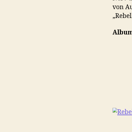
von Au
„Rebel
Album