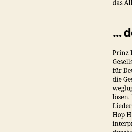
das Al
… d
Prinz 
Gesell
für De
die Ge
weglüg
lösen.
Lieder
Hop He
interp