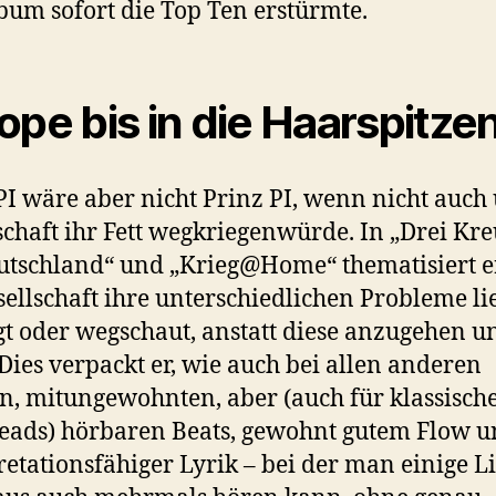
bum sofort die Top Ten erstürmte.
ope bis in die Haarspitze
PI wäre aber nicht Prinz PI, wenn nicht auch
schaft ihr Fett wegkriegenwürde. In „Drei Kr
utschland“ und „Krieg@Home“ thematisiert er
sellschaft ihre unterschiedlichen Probleme li
t oder wegschaut, anstatt diese anzugehen u
 Dies verpackt er, wie auch bei allen anderen
n, mitungewohnten, aber (auch für klassisch
ads) hörbaren Beats, gewohnt gutem Flow 
retationsfähiger Lyrik – bei der man einige L