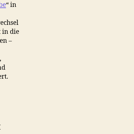
be
“ in
echsel
 in die
en –
,
nd
rt.
I