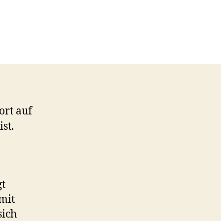
inz
n
hlstandsrebell
hne
und
ort auf
st.
gt
mit
sich