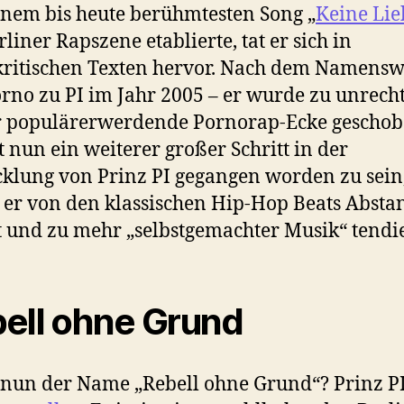
inem bis heute berühmtesten Song „
Keine Lie
rliner Rapszene etablierte, tat er sich in
kritischen Texten hervor. Nach dem Namensw
rno zu PI im Jahr 2005 – er wurde zu unrecht
 populärerwerdende Pornorap-Ecke geschob
t nun ein weiterer großer Schritt in der
klung von Prinz PI gegangen worden zu sein
er von den klassischen Hip-Hop Beats Absta
und zu mehr „selbstgemachter Musik“ tendie
ell ohne Grund
nun der Name „Rebell ohne Grund“? Prinz P