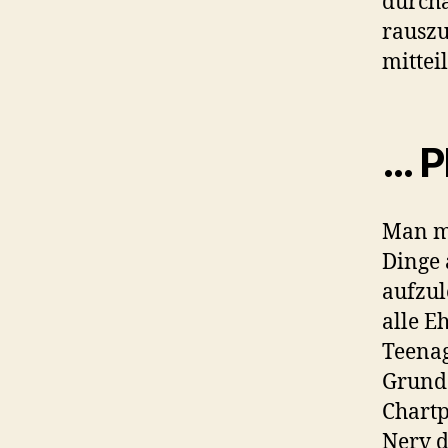
durch
rauszu
mittei
… P
Man me
Dinge 
aufzu
alle E
Teenag
Grund“
Chartp
Nerv d