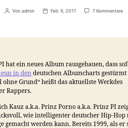
zu
Von
admin
Feb. 9, 2011
7 Kommentare
Beitragsautor
Veröffentlichungsdatum
Pr
PI
–
Ei
Wo
o
Gr
PI hat ein neues Album rausgehauen, dass sof
neun in den
deutschen Albumcharts gestürmt i
l ohne Grund“ heißt das aktuellste Werkdes
er Rappers.
ich Kauz a.k.a. Prinz Porno a.k.a. Prinz PI zei
cksvoll, wie intelligenter deutscher Hip-Hop 
e gemacht werden kann. Bereits 1999, als er 