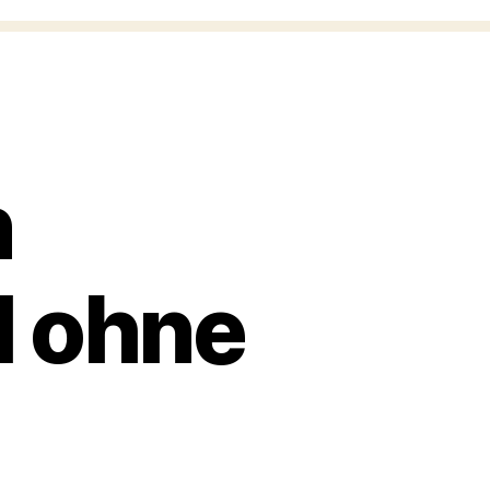
n
l ohne