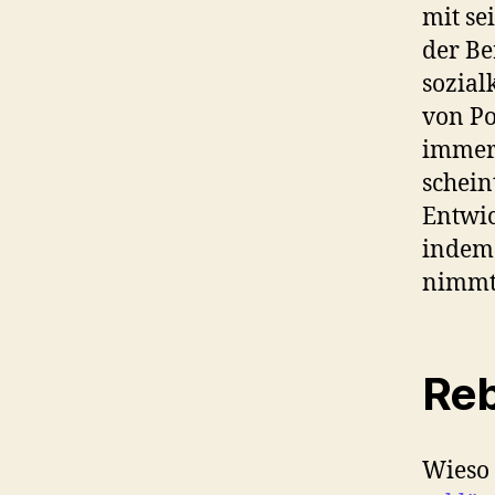
mit se
der Be
sozial
von Po
immer
schein
Entwic
indem 
nimmt 
Reb
Wieso 