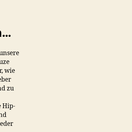
n…
 unsere
euze
, wie
eber
nd zu
e Hip-
und
ieder