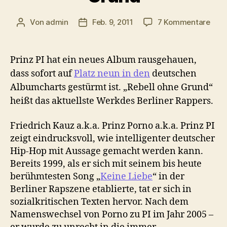
zu
Von
admin
Feb. 9, 2011
7 Kommentare
Beitragsautor
Veröffentlichungsdatum
Prin
PI
–
Prinz PI hat ein neues Album rausgehauen,
Ein
dass sofort auf
Platz neun in den
deutschen
Wohl
Albumcharts gestürmt ist. „Rebell ohne Grund“
ohn
Gru
heißt das aktuellste Werkdes Berliner Rappers.
Friedrich Kauz a.k.a. Prinz Porno a.k.a. Prinz PI
zeigt eindrucksvoll, wie intelligenter deutscher
Hip-Hop mit Aussage gemacht werden kann.
Bereits 1999, als er sich mit seinem bis heute
berühmtesten Song „
Keine Liebe
“ in der
Berliner Rapszene etablierte, tat er sich in
sozialkritischen Texten hervor. Nach dem
Namenswechsel von Porno zu PI im Jahr 2005 –