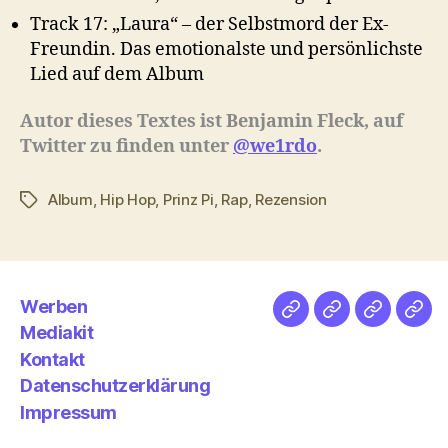
Track 17: „Laura“ – der Selbstmord der Ex-
Freundin. Das emotionalste und persönlichste
Lied auf dem Album
Autor dieses Textes ist Benjamin Fleck, auf
Twitter zu finden unter
@we1rdo
.
Album
,
Hip Hop
,
Prinz Pi
,
Rap
,
Rezension
Schlagwörter
Werben
Netz
Medien
streamlet
Pod
Mediakit
&
Emp
Kontakt
Datenschutzerklärung
Impressum